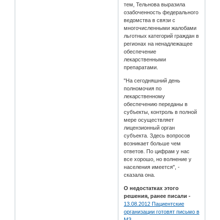
тем, Тельнова выразила
озабоченность федерального
ведомства в связи с
многочисленными жалобами
льготных категорий граждан в
регионах на ненадлежащее
обеспечение
лекарственными
препаратами.
"На сегодняшний день
полномочия по
лекарственному
обеспечению переданы в
субъекты, контроль в полной
мере осуществляет
лицензионный орган
субъекта. Здесь вопросов
возникает больше чем
ответов. По цифрам у нас
все хорошо, но волнение у
населения имеется", -
сказала она.
О недостатках этого
решения, ранее писали -
13.08.2012 Пациентские
организации готовят письмо в
МЗ