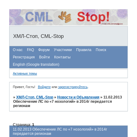
ХМЛ-Стоп, CML-Stop
О нас
FAQ
Форум
Участники
Правила
Поиск
Регистрация
Войти
Контакты
English (Google translation)
Активные темы
Привет, Гость!
Войдите
или
зарегистрируйтесь
.
»
ХМЛ-Стоп, CML-Stop
»
Новости и Объявления
»
11.02.2013
Обеспечение ЛС по «7 нозологий» в 2014г передается
регионам
Страница:
1
11.02.2013 Обеспечение ЛС по «7 нозологий» в 2014г
передается регионам