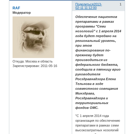
Поделиться
2013-
1
RAF
02-11 11:12:00
Модератор
Обеспечение пациентов
препаратами в рамках
программы "Семи
нозологий" с 1 апреля 2014
года будет передано на
региональный уровень,
при этом
финансирование по-
прежнему будет
производиться из
Откуда:
Москва и область
федерального бюджета,
Зарегистрирован
: 2011-05-16
сообщила в пятницу врио
руководителя
Росздравнадзора Елена
Тельнова в ходе
совместного совещания
Минздрава,
Росздравнадзора и
территориальных
фондов ОМС.
"С 1 апреля 2014 года
организация по обеспечению
препаратами в рамках семи
высокозатратных нозологий