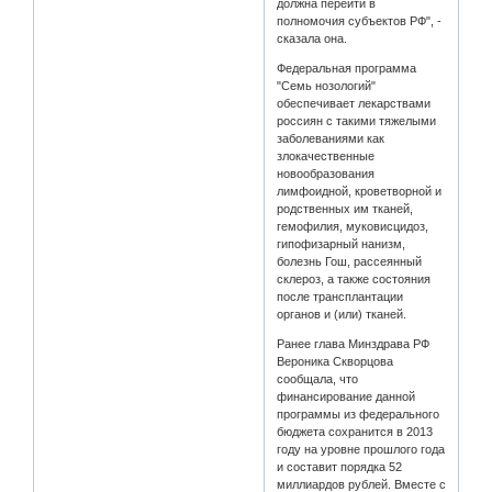
должна перейти в
полномочия субъектов РФ", -
сказала она.
Федеральная программа
"Семь нозологий"
обеспечивает лекарствами
россиян с такими тяжелыми
заболеваниями как
злокачественные
новообразования
лимфоидной, кроветворной и
родственных им тканей,
гемофилия, муковисцидоз,
гипофизарный нанизм,
болезнь Гош, рассеянный
склероз, а также состояния
после трансплантации
органов и (или) тканей.
Ранее глава Минздрава РФ
Вероника Скворцова
сообщала, что
финансирование данной
программы из федерального
бюджета сохранится в 2013
году на уровне прошлого года
и составит порядка 52
миллиардов рублей. Вместе с