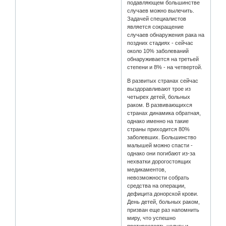
подавляющем большинстве
случаев можно вылечить.
Задачей специалистов
является сокращение
случаев обнаружения рака на
поздних стадиях - сейчас
около 10% заболеваний
обнаруживается на третьей
степени и 8% - на четвертой.
В развитых странах сейчас
выздоравливают трое из
четырех детей, больных
раком. В развивающихся
странах динамика обратная,
однако именно на такие
страны приходится 80%
заболевших. Большинство
малышей можно спасти -
однако они погибают из-за
нехватки дорогостоящих
медикаментов,
невозможности собрать
средства на операции,
дефицита донорской крови.
День детей, больных раком,
призван еще раз напомнить
миру, что успешно
противостоять недугу и