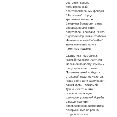
состоится концерт,
организованный
благотворительным фондом
"Настенька". Перед
зрителями выступят
балерины Большого театра,
специально для детей
подготовлен спектакль "Сказ
о доброй Марьюшке, храбром
Иванушке и злой Бабе-Яге",
также малышам вручат
памятные подарки.
Статистика неумолима:
каждый год около 200 тысяч
малышей по всему земному
шару заболевает раком.
Половине детей победить
страшный недуг не удается.
Чаще всего дети заболевают
раком крови - лейкемей.
Давно известно, что
основополагающим
фактором успешной борьбы
с раком является
своевременная диагностика -
обнаруженную на ранних
стадиях болезнь в