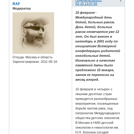
Поделиться
2013-
1
RAF
02-15 13:07:55
Модератор
15 февраля -
Международный день
детей, больных раком.
День детей, больных
раком отмечается уже 12
лет. Он был внесен в
календарь в 2001 году по
инициативе Всемирной
конфедерации родителей
онкобольных детей.
Откуда:
Москва и область
Изначально в качестве
Зарегистрирован
: 2011-05-16
памятной даты было
предложено 15 января,
затем ее перенесли на
месяц вперед.
15 февраля в четырех с
лишним десятках стран
проводятся разнообразные
мероприятия, посвященные
борьбе против рака, под
патронатом Международного
общества детских онкологов.
В Москве в НИИ детской
онкологии и гематологии им.
Н.Н. Блохина сегодня