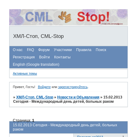
ХМЛ-Стоп, CML-Stop
О нас
FAQ
Форум
Участники
Правила
Поиск
Регистрация
Войти
Контакты
English (Google translation)
Активные темы
Привет, Гость!
Войдите
или
зарегистрируйтесь
.
»
ХМЛ-Стоп, CML-Stop
»
Новости и Объявления
»
15.02.2013
Сегодня - Международный день детей, больных раком
Страница:
1
15.02.2013 Сегодня - Международный день детей, больных
раком