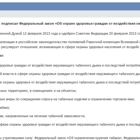
 подписал Федеральный закон «Об охране здоровья граждан от воздействия ок
венной Думой 12 февраля 2013 года и одобрен Советом Федерации 20 февраля 2013 го
еализации в российском законодательстве положений Рамочной конвенции Всемирной 
и регулирует отношения, возникающие в сфере охраны здоровья населения от воздейс
ы:
доровья граждан от воздействия окружающего табачного дыма и последствий потребле
й власти в сфере охраны здоровья граждан от воздействия окружающего табачного ды
ре охраны здоровья от воздействия окружающего табачного дыма и последствий потреб
льных территориях, в помещениях и на объектах;
ные меры по сокращению спроса на табачные изделия и ограничению торговли ими;
абака;
м, направленные на лечение табачной зависимости;
сфере охраны здоровья граждан от воздействия окружающего табачного дыма и послед
 утратившими силу: Федеральный закон «Об ограничении курения табака»; Федеральн