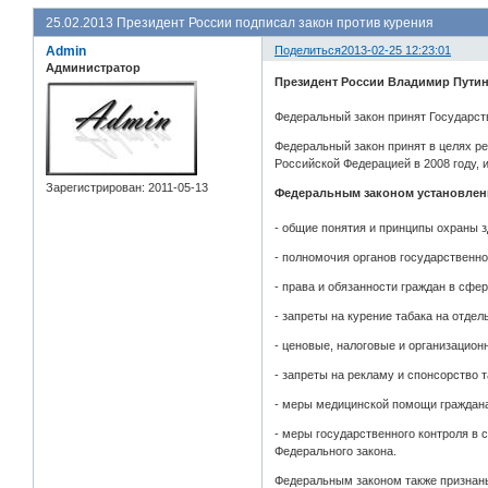
25.02.2013 Президент России подписал закон против курения
Admin
Поделиться
2013-02-25 12:23:01
Администратор
Президент России Владимир Путин
Федеральный закон принят Государст
Федеральный закон принят в целях р
Российской Федерацией в 2008 году, 
Зарегистрирован
: 2011-05-13
Федеральным законом установлен
- общие понятия и принципы охраны з
- полномочия органов государственно
- права и обязанности граждан в сфе
- запреты на курение табака на отде
- ценовые, налоговые и организацион
- запреты на рекламу и спонсорство т
- меры медицинской помощи граждана
- меры государственного контроля в 
Федерального закона.
Федеральным законом также признаны