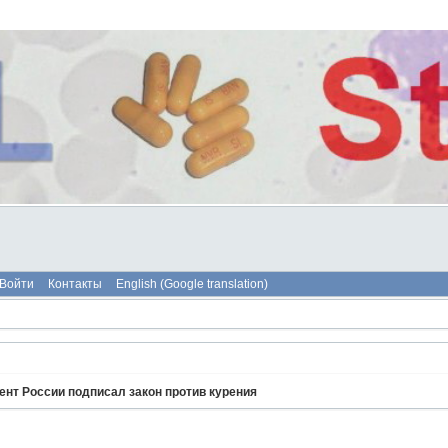
Войти
Контакты
English (Google translation)
ент России подписал закон против курения