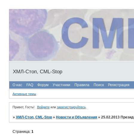
ХМЛ-Стоп, CML-Stop
О нас
FAQ
Форум
Участники
Правила
Поиск
Регистрация
Активные темы
Привет, Гость!
Войдите
или
зарегистрируйтесь
.
»
ХМЛ-Стоп, CML-Stop
»
Новости и Объявления
»
25.02.2013 Презид
Страница:
1