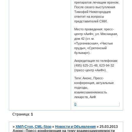
препаратов лечащим врачом.
После своего выступления
Тимофей Нижегородцев
ответит на вопросы
представителей СМИ.
Место проведения: пресс-
центр «АиФ», ул. Мясницкая,
дом 42 (ст. м.
«Тургеневская», «Чистые
пруды», «Сретенский
бульвар»).
Аккредитация по телефонам:
(495) 625-21-48, 623-94-32
(пресс-центр «АиФ»).
Теги: Анонс, Пресс-
конференция, актуальные
подходы,
взаимозаменяемость
лекарств, АиФ
0
Страница:
1
»
ХМЛ-Стоп, CML-Stop
»
Новости и Объявления
»
25.03.2013
Анонс: Пресс-конференция на тему взаимозаменяемости