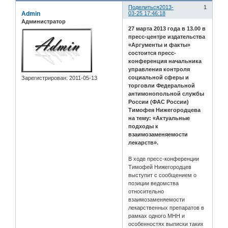
Поделиться
2013-
1
Admin
03-25 17:46:18
Администратор
27 марта 2013 года в 13.00 в
пресс-центре издательства
«Аргументы и факты»
состоится пресс-
конференция начальника
управления контроля
социальной сферы и
Зарегистрирован
: 2011-05-13
торговли Федеральной
антимонопольной службы
России (ФАС России)
Тимофея Нижегородцева
на тему: «Актуальные
подходы к
взаимозаменяемости
лекарств».
В ходе пресс-конференции
Тимофей Нижегородцев
выступит с сообщением о
позиции ведомства
относительно
взаимозаменяемости
лекарственных препаратов в
рамках одного МНН и
особенностях выписки таких