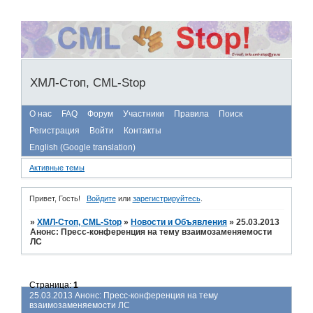
ХМЛ-Стоп, CML-Stop
О нас
FAQ
Форум
Участники
Правила
Поиск
Регистрация
Войти
Контакты
English (Google translation)
Активные темы
Привет, Гость!
Войдите
или
зарегистрируйтесь
.
»
ХМЛ-Стоп, CML-Stop
»
Новости и Объявления
»
25.03.2013
Анонс: Пресс-конференция на тему взаимозаменяемости
ЛС
Страница:
1
25.03.2013 Анонс: Пресс-конференция на тему
взаимозаменяемости ЛС