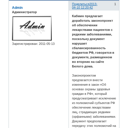
Поделиться
2013-
1
Admin
04-10 12:20:42
Администратор
Кабмин предлагает
доработать законопроект
об обеспечении
лекарствами пациентов с
редкими заболеваниями,
поскольку документ
нарушает
Зарегистрирован
: 2011-05-13
сбалансированность
бюджетов РФ, говорится в
документе, размещенном
во вторник на сайте
Белого дома.
Законопроектом
предлагается внести
изменения в закон «Об
основах охраны здоровья
граждан в РФ», который
предусматривает исключение
из полномочий субъектов РФ
обеспечение лекарствами
лиц, страдающих редкими
(орфанными) заболеваниями.
Документ предполагает
передачу этих полномочий на