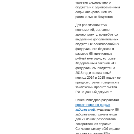
уровень федерального
бюджета и с одновременным
софинансированием из
региональных бюджетов.
Для реализации этих
полномочий, согласно
законопроекту, потребуется
выделение дополнительных
бюджетных ассигнований из
федерального бюджета в
размере 68 миллиардов
рублей ежегодно, которые
Федеральным законом «О
федеральном бюджете на
2013 год и на плановый
период 2014 и 2015 годов» не
предусмотрены, говорится в
заключении правительства
РФ на данный документ.
Ранее Минздрав разработал
проект перечня редких
заболеваний
, куда вошли 86
заболеваний, причем лишь
для 27 из них разработана
лекарственная терапия.
Согласно закону «Об охране
здоровья граждан РФ»,