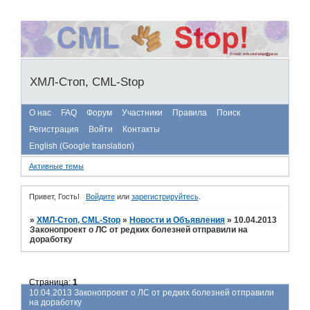
ХМЛ-Стоп, CML-Stop
О нас
FAQ
Форум
Участники
Правила
Поиск
Регистрация
Войти
Контакты
English (Google translation)
Активные темы
Привет, Гость!
Войдите
или
зарегистрируйтесь
.
»
ХМЛ-Стоп, CML-Stop
»
Новости и Объявления
»
10.04.2013
Законопроект о ЛС от редких болезней отправили на
доработку
Страница:
1
10.04.2013 Законопроект о ЛС от редких болезней отправили
на доработку