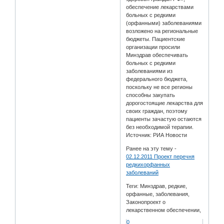
обеспечение лекарствами
больных с редкими
(орфанными) заболеваниями
возложено на региональные
бюджеты. Пациентские
организации просили
Минздрав обеспечивать
больных с редкими
заболеваниями из
федерального бюджета,
поскольку не все регионы
способны закупать
дорогостоящие лекарства для
своих граждан, поэтому
пациенты зачастую остаются
без необходимой терапии.
Источник: РИА Новости
Ранее на эту тему -
02.12.2011 Проект перечня
редкихорфанных
заболеваний
Теги: Минздрав, редкие,
орфанные, заболевания,
Законопроект о
лекарственном обеспечении,
0