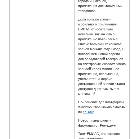
города и, наконец,
приложения для мобильных
телефонов.
Доля пользователей
мобильного приложения
ЕМИАС относительно
невелика, так как само
приложение появилось в
списке возможных каналов
записи меньше года назад. С
появлением новой версии
для обладателей телефонов
на платформе Windows число
записей через мобильное
приложение, несомненно,
увеличится, а сервис
дистанционной записи станет
доступен десяткам тысяч
москвичей.
Приложение для платформы
Windows Phon можно скачать
по
ссылке
Новости медицины и
фармации от Ремедиум
Теги: ЕМИАС, приложение
для смартфонов,