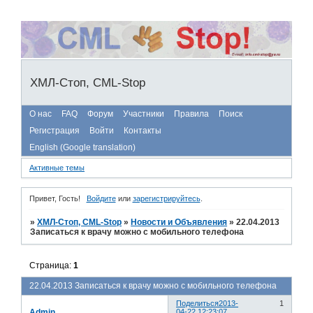
ХМЛ-Стоп, CML-Stop
О нас
FAQ
Форум
Участники
Правила
Поиск
Регистрация
Войти
Контакты
English (Google translation)
Активные темы
Привет, Гость!
Войдите
или
зарегистрируйтесь
.
»
ХМЛ-Стоп, CML-Stop
»
Новости и Объявления
»
22.04.2013
Записаться к врачу можно с мобильного телефона
Страница:
1
22.04.2013 Записаться к врачу можно с мобильного телефона
Поделиться
2013-
1
Admin
04-22 12:23:07