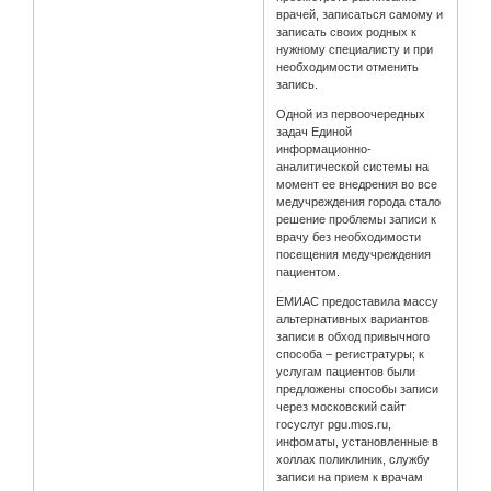
врачей, записаться самому и
записать своих родных к
нужному специалисту и при
необходимости отменить
запись.
Одной из первоочередных
задач Единой
информационно-
аналитической системы на
момент ее внедрения во все
медучреждения города стало
решение проблемы записи к
врачу без необходимости
посещения медучреждения
пациентом.
ЕМИАС предоставила массу
альтернативных вариантов
записи в обход привычного
способа – регистратуры; к
услугам пациентов были
предложены способы записи
через московский сайт
госуслуг pgu.mos.ru,
инфоматы, установленные в
холлах поликлиник, службу
записи на прием к врачам