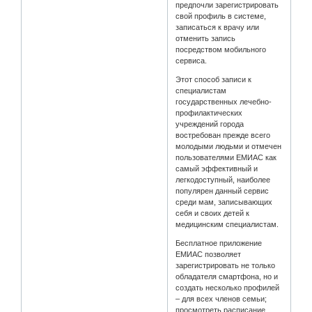
предпочли зарегистрировать
свой профиль в системе,
записаться к врачу или
отменить запись
посредством мобильного
сервиса.
Этот способ записи к
специалистам
государственных лечебно-
профилактических
учреждений города
востребован прежде всего
молодыми людьми и отмечен
пользователями ЕМИАС как
самый эффективный и
легкодоступный, наиболее
популярен данный сервис
среди мам, записывающих
себя и своих детей к
медицинским специалистам.
Бесплатное приложение
ЕМИАС позволяет
зарегистрировать не только
обладателя смартфона, но и
создать несколько профилей
– для всех членов семьи;
просмотреть расписание