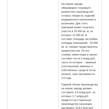
На новом заводе
«Верофарм» планирует
разместить производство
готовых лекарств, изделий
медицинского назначения и
косметики. Для этого
компания может получить
участок в 24 000 кв. м, из
которых 12 000 кв. м
составит площадь застройки,
площадь помещений - 18 000
кв. м, говорит представитель
правительства. По его
словам, инвестиции в проект
составят почти 2 млрд руб.,
часть из которых - заемные
(соотношение заемных и
собственных средств он не
назвал), срок окупаемости -
3,5 года.
Годовой объем производства
на новом заводе должен
составить 4,9 млрд руб., из
которых 1,7 млрд руб.
придется на стерильное
производство (инъекции,
растворы), 614,2 млн руб. -