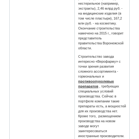
нестерильное (например,
экстракты), 2,46 млрд руб. -
на медицинские изделия (в
том числе пластыри), 167,2
млн руб. - на косметику.
Окончание строительства
намечено на 2015 г., говорит
представитель
правительства Воронежской
области.
Строительство завода
интересно «Верофарму» с
точки зрения развития
сложного ассортимента -
гормональных и
противоопухолевых
препаратов
, требующих
специальных условий
производства. Сейчас в
портфеле компании такие
препараты есть, а мощностей
для их производства нет.
Кроме того, размещением
производства на новом
заводе могут
заинтересоваться
иностранные производители.