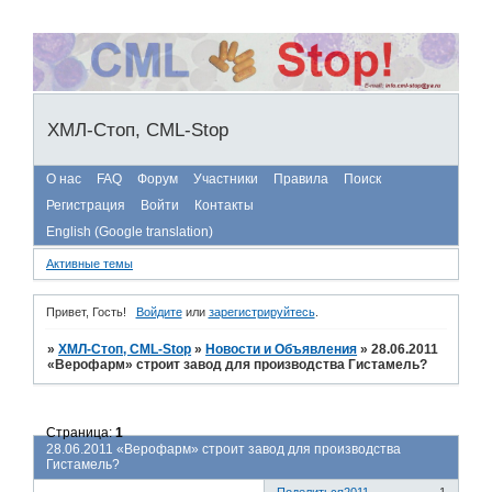
ХМЛ-Стоп, CML-Stop
О нас
FAQ
Форум
Участники
Правила
Поиск
Регистрация
Войти
Контакты
English (Google translation)
Активные темы
Привет, Гость!
Войдите
или
зарегистрируйтесь
.
»
ХМЛ-Стоп, CML-Stop
»
Новости и Объявления
»
28.06.2011
«Верофарм» строит завод для производства Гистамель?
Страница:
1
28.06.2011 «Верофарм» строит завод для производства
Гистамель?