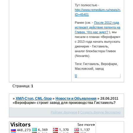
Тут полностью -
http://www.remedium.ru/news/russian/de
ID=45401
Ранее (см. -
После 2012 года
истекает действие патента на
Гливек. Что нас ждет?
), мы
писали о планах «Верофарм»
с 2013 года начать выпускать
дженирик - Гистамель,
аналог блокбастера Гливек
(Novartis).
Теги: Гистамель, Верофарм,
Масловский, завод
0
Страница:
1
»
ХМЛ-Стоп, CML-Stop
»
Новости и Объявления
»
28.06.2011
«Верофарм» строит завод для производства Гистамель?
Рейтинг форумов
|
Создать форум бесплатно