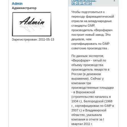
Поделиться
2011-
1
Admin
06-28 11:47:54
Администратор
Чтобы подготовиться к
переходу фармацевтической
отрасли на международные
стандарты GMP,
производитель «Верофарм»
построит новый завод. Это
дешевле, чем
Зарегистрирован
: 2011-05-13
сертифицировать по GMP
советские производства .
По данным экспертов,
«Верофарм» - пятый по
объему производства
производитель лекарств в
России (в денежном
выражении). Сейчас у
компании три
производственные площадки
- в Воронежской
(строительство началось в
1934 г.), Белгородской (1968
г., сертифицирован по GMP в
2007 г.) и Владимирской
областях, указывала
компания в отчете за I
квартал 2011 г.