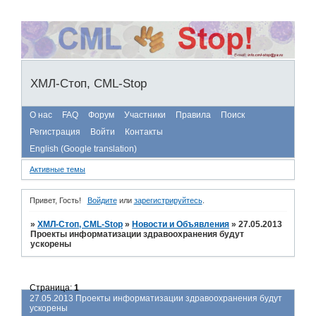
ХМЛ-Стоп, CML-Stop
О нас
FAQ
Форум
Участники
Правила
Поиск
Регистрация
Войти
Контакты
English (Google translation)
Активные темы
Привет, Гость!
Войдите
или
зарегистрируйтесь
.
»
ХМЛ-Стоп, CML-Stop
»
Новости и Объявления
»
27.05.2013
Проекты информатизации здравоохранения будут
ускорены
Страница:
1
27.05.2013 Проекты информатизации здравоохранения будут
ускорены