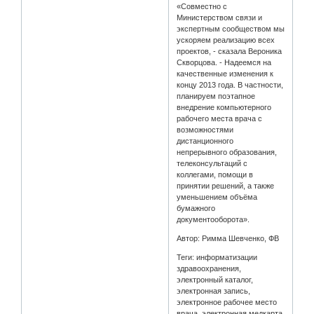
«Совместно с
Министерством связи и
экспертным сообществом мы
ускоряем реализацию всех
проектов, - сказала Вероника
Скворцова. - Надеемся на
качественные изменения к
концу 2013 года. В частности,
планируем поэтапное
внедрение компьютерного
рабочего места врача с
возможностями
дистанционного
непрерывного образования,
телеконсультаций с
коллегами, помощи в
принятии решений, а также
уменьшением объёма
бумажного
документооборота».
Автор: Римма Шевченко, ФВ
Теги: информатизации
здравоохранения,
электронный каталог,
электронная запись,
электронное рабочее место
врача, электронная медкарта,