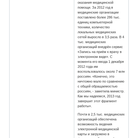
оказания медицинской
помощи. За 2012 год в
медицинские организации
поставлено более 286 тыс.
единиц компьютерной
техники, количество
локальных медицинских
сетей выросло в 3,5 раза. В 4
тыс. медицинских
организаций внедрён сервис
«Запись на приём к врачу в
электронном виде». С
момента его ввода 1 декабря
2012 года им
воспользовалось около 7 млн
россиян. «Конечно, это
ничтожно мало по сравнению
с общей обращаемостью
россиян, - заметила министр.
Как мы надеемся, 2013 год
завершит этот фрагмент
работы».
Почти в 2,5 тыс. медицинских
организаций обеспечена
возможность ведения
электронной медицинской
карты и загружено в