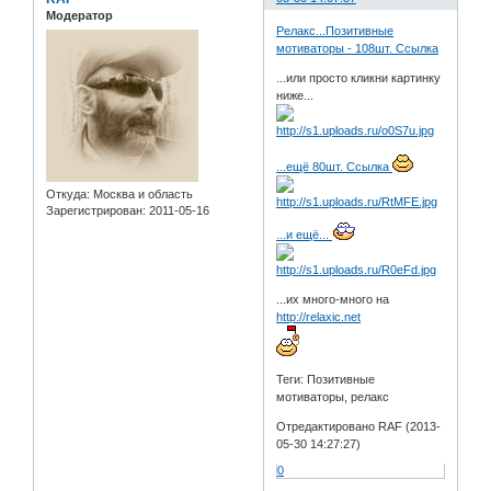
Модератор
Релакс...Позитивные
мотиваторы - 108шт. Ссылка
...или просто кликни картинку
ниже...
...ещё 80шт. Ссылка
Откуда:
Москва и область
Зарегистрирован
: 2011-05-16
...и ещё...
...их много-много на
http://relaxic.net
Теги: Позитивные
мотиваторы, релакс
Отредактировано RAF (2013-
05-30 14:27:27)
0