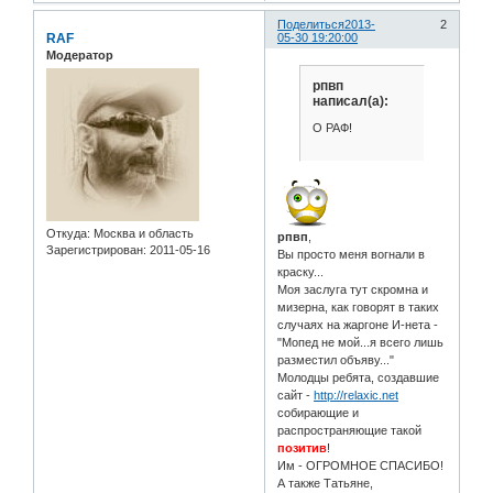
Поделиться
2013-
2
RAF
05-30 19:20:00
Модератор
рпвп
написал(а):
О РАФ!
Откуда:
Москва и область
рпвп
,
Зарегистрирован
: 2011-05-16
Вы просто меня вогнали в
краску...
Моя заслуга тут скромна и
мизерна, как говорят в таких
случаях на жаргоне И-нета -
"Мопед не мой...я всего лишь
разместил объяву..."
Молодцы ребята, создавшие
сайт -
http://relaxic.net
собирающие и
распространяющие такой
позитив
!
Им - ОГРОМНОЕ СПАСИБО!
А также Татьяне,