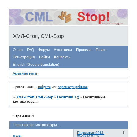
ХМЛ-Стоп, CML-Stop
О нас
FAQ
Форум
Участники
Правила
Поиск
Регистрация
Войти
Контакты
English (Google translation)
Активные темы
Привет, Гость!
Войдите
или
зарегистрируйтесь
.
»
ХМЛ-Стоп, CML-Stop
»
Позитив!!! ;)
»
Позитивные
мотиваторы...
Страница:
1
Позитивные мотиваторы...
Поделиться
2013-
1
RAF
05-30 14:07:37