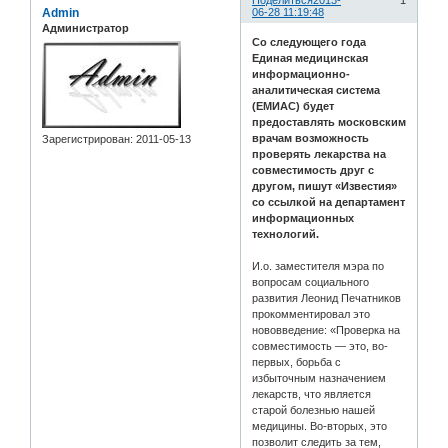
Поделиться
2013-
1
Admin
06-28 11:19:48
Администратор
Со следующего года
Единая медицинская
информационно-
аналитическая система
(ЕМИАС) будет
предоставлять московским
врачам возможность
Зарегистрирован
: 2011-05-13
проверять лекарства на
совместимость друг с
другом, пишут «Известия»
со ссылкой на департамент
информационных
технологий.
И.о. заместителя мэра по
вопросам социального
развития Леонид Печатников
прокомментировал это
нововведение: «Проверка на
совместимость — это, во-
первых, борьба с
избыточным назначением
лекарств, что является
старой болезнью нашей
медицины. Во-вторых, это
позволит следить за тем,