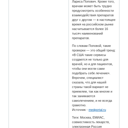
Лариса Попович. Кроме того,
врачам может быть трудно
предусмотреть особенности
взаимодействия препаратов
друг с другом — в настоящее
время на российском рынке
насчитывается более 16
тысяч наименований
препаратов.
По словам Поповой, такие
проверки — это общий тренд:
«В США такие сервисы
создаются не только для
врачей, но и для пациентов,
чтобы они могли сами
подобрать себе лечение».
Впрочем, специалист
сказала, что для нашей
страны такой вариант не
приемлем, так как многие и
так занимаются
самолечением, и не всегда
грамотно.
Источник -
medportal.ru
Теги: Москва, ЕМИАС,
совместимость лекарств,
электронная Россия