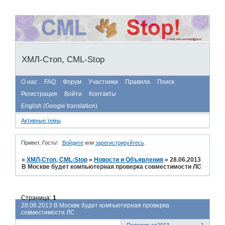
ХМЛ-Стоп, CML-Stop
О нас
FAQ
Форум
Участники
Правила
Поиск
Регистрация
Войти
Контакты
English (Google translation)
Активные темы
Привет, Гость!
Войдите
или
зарегистрируйтесь
.
»
ХМЛ-Стоп, CML-Stop
»
Новости и Объявления
»
28.06.2013
В Москве будет компьютерная проверка совместимости ЛС
Страница:
1
28.06.2013 В Москве будет компьютерная проверка
совместимости ЛС