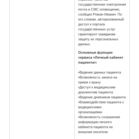
государственная электронная
почта и СМС оповещение,
сообщил Роман Ивакин. По
его словам, авторизованный
доступ к порталу
государственных услуг
гарантирует гражданам
защиту их персональных
данных.
Основные функции
сервиса «Личный кабинет
пациента»:
•Ведение данных пациента
•Возможность записи на
прием к врачу
•Доступ к медицинским
документам пациента
•Ведение дневников пациента
•Взаимодействие пациента с
медицинскими
организациями
•Возможность сохранения
информации личного
кабинета пациента на
внешние носители.