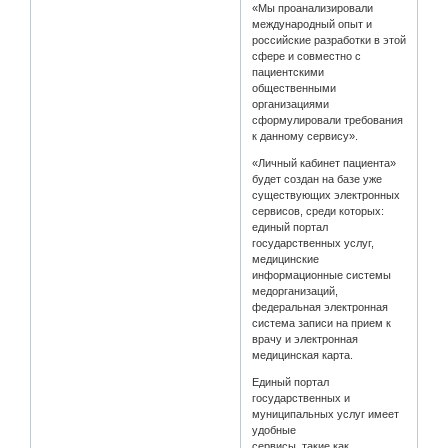
«Мы проанализировали
международный опыт и
российские разработки в этой
сфере и совместно с
пациентскими
общественными
организациями
сформулировали требования
к данному сервису».
«Личный кабинет пациента»
будет создан на базе уже
существующих электронных
сервисов, среди которых:
единый портал
государственных услуг,
медицинские
информационные системы
медорганизаций,
федеральная электронная
система записи на прием к
врачу и электронная
медицинская карта.
Единый портал
государственных и
муниципальных услуг имеет
удобные
сервисы, такие как