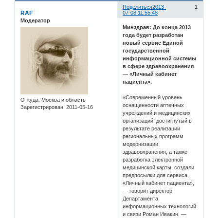
Поделиться
2013-
1
RAF
07-08 11:55:48
Модератор
Минздрав: До конца 2013
года будет разработан
новый сервис Единой
государственной
информационной системы
в сфере здравоохранения
— «Личный кабинет
пациента».
«Современный уровень
Откуда:
Москва и область
оснащенности аптечных
Зарегистрирован
: 2011-05-16
учреждений и медицинских
организаций, достигнутый в
результате реализации
региональных программ
модернизации
здравоохранения, а также
разработка электронной
медицинской карты, создали
предпосылки для сервиса
«Личный кабинет пациента»,
— говорит директор
Департамента
информационных технологий
и связи Роман Ивакин. —