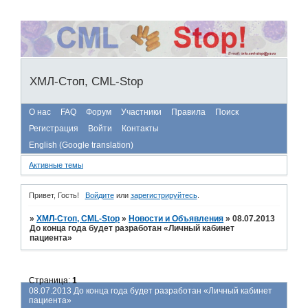
ХМЛ-Стоп, CML-Stop
О нас
FAQ
Форум
Участники
Правила
Поиск
Регистрация
Войти
Контакты
English (Google translation)
Активные темы
Привет, Гость!
Войдите
или
зарегистрируйтесь
.
»
ХМЛ-Стоп, CML-Stop
»
Новости и Объявления
»
08.07.2013
До конца года будет разработан «Личный кабинет
пациента»
Страница:
1
08.07.2013 До конца года будет разработан «Личный кабинет
пациента»