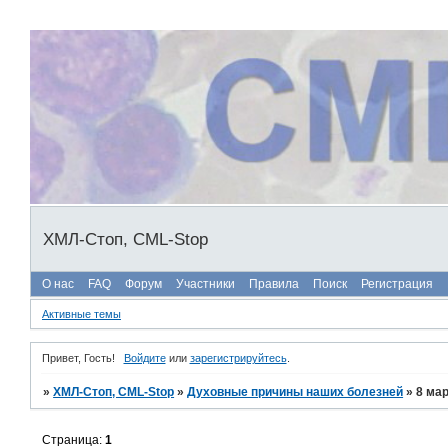
ХМЛ-Стоп, CML-Stop
О нас
FAQ
Форум
Участники
Правила
Поиск
Регистрация
Активные темы
Привет, Гость!
Войдите
или
зарегистрируйтесь
.
»
ХМЛ-Стоп, CML-Stop
»
Духовные причины наших болезней
»
8 ма
Страница:
1