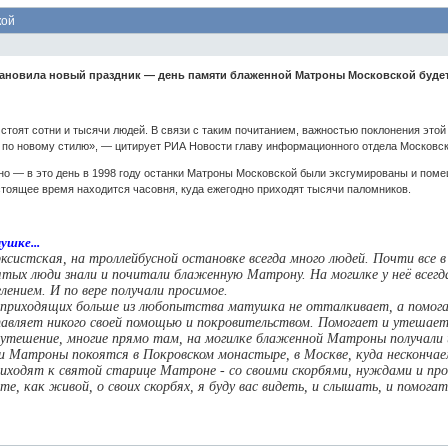
кой
тановила новый праздник — день памяти блаженной Матроны Московской будет 
стоят сотни и тысячи людей. В связи с таким почитанием, важностью поклонения это
 по новому стилю», — цитирует РИА Новости главу информационного отдела Московск
но — в это день в 1998 году останки Матроны Московской были эксгумированы и поме
стоящее время находится часовня, куда ежегодно приходят тысячи паломников.
шке...
истская, на троллейбусной остановке всегда много людей. Почти все 
тых люди знали и почитали блаженную Матрону. На могилке у неё всегда
ением. И по вере получали просимое.
 приходящих больше из любопытства матушка не отталкивает, а помога
яет никого своей помощью и покровительством. Помогает и утешает, 
ешение, многие прямо там, на могилке блаженной Матроны получали исц
атроны покоятся в Покровском монастыре, в Москве, куда нескончае
дят к святой старице Матроне - со своими скорбями, нуждами и прось
те, как живой, о своих скорбях, я буду вас видеть, и слышать, и помогат