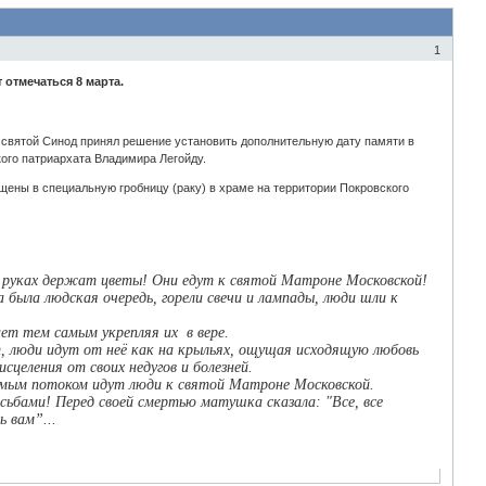
1
отмечаться 8 марта.
й святой Синод принял решение установить дополнительную дату памяти в
ого патриархата Владимира Легойду.
щены в специальную гробницу (раку) в храме на территории Покровского
в руках держат цветы! Они едут к святой Матроне Московской!
 была людская очередь, горели свечи и лампады, люди шли к
ет тем самым укрепляя их в вере.
люди идут от неё как на крыльях, ощущая исходящую любовь
еления от своих недугов и болезней.
мым потоком идут люди к святой Матроне Московской.
бами! Перед своей смертью матушка сказала: "Все, все
ь вам”...