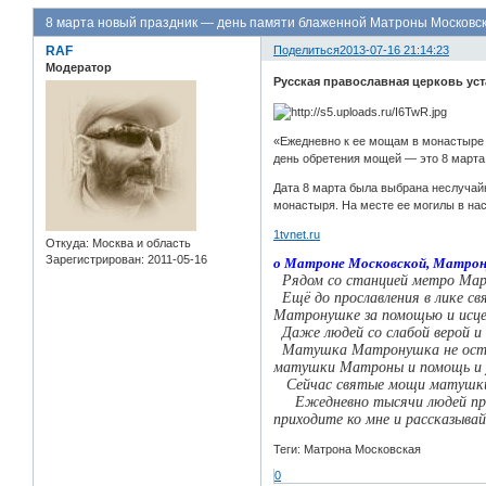
8 марта новый праздник — день памяти блаженной Матроны Московс
RAF
Поделиться
2013-07-16 21:14:23
Модератор
Русская православная церковь ус
«Ежедневно к ее мощам в монастыре 
день обретения мощей — это 8 марта
Дата 8 марта была выбрана неслучай
монастыря. На месте ее могилы в на
1tvnet.ru
Откуда:
Москва и область
Зарегистрирован
: 2011-05-16
о Матроне Московской, Матрону
Рядом со станцией метро Маркс
Ещё до прославления в лике свя
Матронушке за помощью и исцел
Даже людей со слабой верой и
Матушка Матронушка не оставл
матушки Матроны и помощь и ут
Сейчас святые мощи матушки М
Ежедневно тысячи людей прихо
приходите ко мне и рассказывай
Теги: Матрона Московская
0