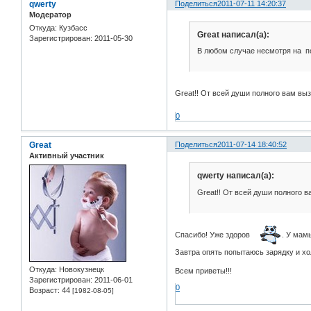
qwerty
Поделиться
2011-07-11 14:20:37
Модератор
Откуда:
Кузбасс
Great написал(а):
Зарегистрирован
: 2011-05-30
В любом случае несмотря на по
Great!! От всей души полного вам выз
0
Great
Поделиться
2011-07-14 18:40:52
Активный участник
qwerty написал(а):
Great!! От всей души полного в
Спасибо! Уже здоров
. У мам
Завтра опять попытаюсь зарядку и хо
Откуда:
Новокузнецк
Всем приветы!!!
Зарегистрирован
: 2011-06-01
0
Возраст:
44
[1982-08-05]