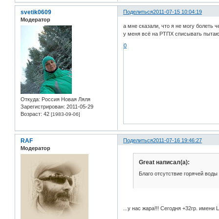
svetik0609
Поделиться
2011-07-15 10:04:19
Модератор
а мне сказали, что я не могу болеть 
у меня всё на РТПХ списывать пытают
0
Откуда:
Россия Новая Ляля
Зарегистрирован
: 2011-05-29
Возраст:
42
[1983-09-06]
RAF
Поделиться
2011-07-16 19:46:27
Модератор
Great написал(а):
Благо отсутствие горячей воды
...у нас жара!!! Сегодня +32гр. имени