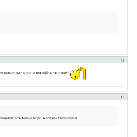
11
я пить только морс. А вот найз можно нам?
12
ходится пить только морс. А вот найз можно нам