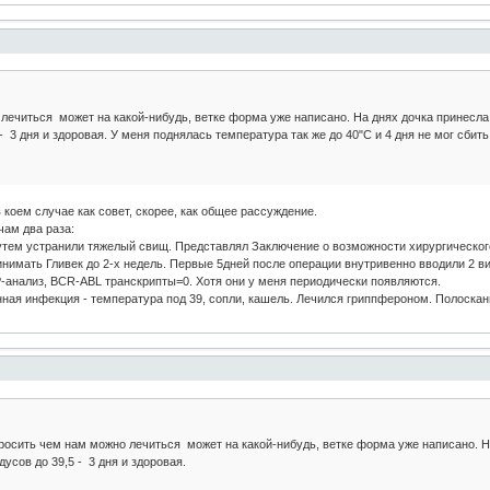
лечиться может на какой-нибудь, ветке форма уже написано. На днях дочка принесла 
- 3 дня и здоровая. У меня поднялась температура так же до 40"С и 4 дня не мог сбить,
 коем случае как совет, скорее, как общее рассуждение.
чам два раза:
путем устранили тяжелый свищ. Представлял Заключение о возможности хирургического
инимать Гливек до 2-х недель. Первые 5дней после операции внутривенно вводили 2 в
-анализ, BCR-ABL транскрипты=0. Хотя они у меня периодически появляются.
транная инфекция - температура под 39, сопли, кашель. Лечился гриппфероном. Полоск
росить чем нам можно лечиться может на какой-нибудь, ветке форма уже написано. На
усов до 39,5 - 3 дня и здоровая.