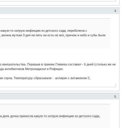
4
какую-то хитрую инфекцию из детского сада, переболела с
 ангина жуткая 3 дня ни пить ни есть не мог, причем и небо и губы были
 вмешательства. Перерыв в приеме Гливека составил - 6 дней (столько же не
ида антибиотиков Метронидазол и Рофицин.
ание горла. Температуру сбрасывали - аспирин с витамином С.
5
 днях дочка принесла какую-то хитрую инфекцию из детского сада,