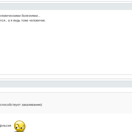
человеческими болезнями...
ся.. а я ведь тоже человечик.
 способствует закаливанию)
 Цельсия