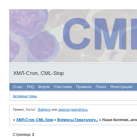
ХМЛ-Стоп, CML-Stop
О нас
FAQ
Форум
Участники
Правила
Поиск
Регистрация
Активные темы
Привет, Гость!
Войдите
или
зарегистрируйтесь
.
»
ХМЛ-Стоп, CML-Stop
»
Вопросы Гематологу...
»
Наши болячки...ил
Страница:
1