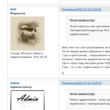
RAF
Поделиться
2011-07-05 21:54:15
Модератор
Great написал(а):
Хотел спросить чем нам можно 
температурой градусов до 39,5 
задействованы.
Мой ответ не стоит расматривать ни в
За последнее время обращался к вра
Откуда:
Москва и область
1 раз к проктологам, - оперативным 
Зарегистрирован
: 2011-05-16
питался). Гематолог разрешила не пр
Где-то через пару месяцев делал ПЦР
2 раз - тут у нас ходила какая то с
0
Admin
Поделиться
2011-07-06 12:28:40
Администратор
Great написал(а):
Ребята здравствуйте. Хотел сп
переболела с температурой град