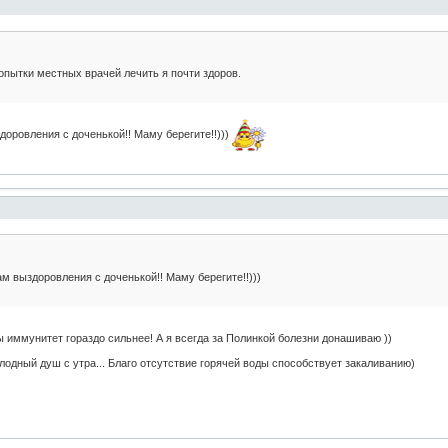
пытки местных врачей лечить я почти здоров.
доровления с доченькой!! Маму берегите!!)))
ам выздоровления с доченькой!! Маму берегите!!)))
ы иммунитет гораздо сильнее! А я всегда за Полинкой болезни донашиваю ))
лодный душ с утра... Благо отсутствие горячей воды способствует закаливанию)