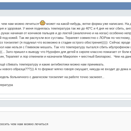
ь чем нам можно лечиться
может на какой-нибудь, ветке форма уже написано. На 
ня и здоровая. У меня поднялась температура так же до 40"С и 4 дня не мог сбить, анг
руках начиная от кончиков пальцев и до локтей (аналогично и на ногах) особенно непр
од кожей. Так же распухли все суставы. Терапевт совместно с ЛОРом по честному, з
з тонзиллит (я подумал что возможно в стадии острого обострения))))) Сейчас вроде 
ол нам нельзя с Гливеком мешать. Так что температуру пытался сбить ибупрофеном (
(... Зато пришел к выводу что Нурофен для детей в сиропе классно помагает от боли 
ин, Терапевт и лор отменили и назначили Макропен + местный Биопарокс. Чем на дан
 ещё сбивать температуру и какие антибиотики можно нам принимать.
 нового образца???))) А то формат мягко говоря смущает, никуда не входит до дома не
недель больничного с диагнозом тонзиллит на работе точно засмеют...
мпература
просить чем нам можно лечиться