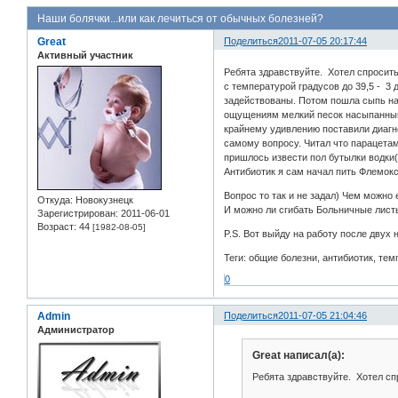
Наши болячки...или как лечиться от обычных болезней?
Great
Поделиться
2011-07-05 20:17:44
Активный участник
Ребята здравствуйте. Хотел спросит
с температурой градусов до 39,5 - 3 д
задействованы. Потом пошла сыпь на 
ощущениям мелкий песок насыпанный п
крайнему удивлению поставили диагно
самому вопросу. Читал что парацетам
пришлось извести пол бутылки водки((
Антибиотик я сам начал пить Флемокс
Вопрос то так и не задал) Чем можно
Откуда:
Новокузнецк
И можно ли сгибать Больничные листы
Зарегистрирован
: 2011-06-01
Возраст:
44
[1982-08-05]
P.S. Вот выйду на работу после двух 
Теги: общие болезни, антибиотик, те
0
Admin
Поделиться
2011-07-05 21:04:46
Администратор
Great написал(а):
Ребята здравствуйте. Хотел с