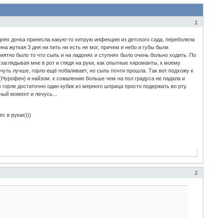
1
днях дочка принесла какую-то хитрую инфекцию из детского сада, переболела
ина жуткая 3 дня ни пить ни есть не мог, причем и небо и губы были
иятно было то что сыпь и на ладонях и ступнях было очень больно ходить. По
аглядывая мне в рот и глядя на руки, как опытные хироманты, к моему
чуть лучше, горло ещё побаливает, но сыпь почти прошла. Так вот подхожу к
Нурофен) и найзом. к сожалению больше чем на пол градуса не падала и
в горле достаточно один кубик из мерного шприца просто подержать во рту.
ный момент и лечусь...
с в руках)))
2