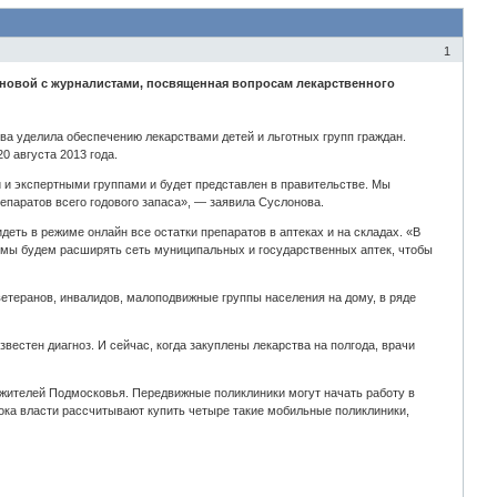
1
новой с журналистами, посвященная вопросам лекарственного
ва уделила обеспечению лекарствами детей и льготных групп граждан.
0 августа 2013 года.
 и экспертными группами и будет представлен в правительстве. Мы
репаратов всего годового запаса», — заявила Суслонова.
еть в режиме онлайн все остатки препаратов в аптеках и на складах. «В
о мы будем расширять сеть муниципальных и государственных аптек, чтобы
етеранов, инвалидов, малоподвижные группы населения на дому, в ряде
вестен диагноз. И сейчас, когда закуплены лекарства на полгода, врачи
 жителей Подмосковья. Передвижные поликлиники могут начать работу в
пока власти рассчитывают купить четыре такие мобильные поликлиники,