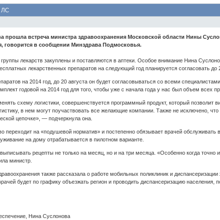
 ЛС
ва прошла встреча министра здравоохранения Московской области Нины Сусло
, говорится в сообщении Минздрава Подмосковья.
 группы лекарств закуплены и поставляются в аптеки. Особое внимание Нина Суслоно
есплатных лекарственных препаратов на следующий год планируется согласовать до 2
ратов на 2014 год, до 20 августа он будет согласовываться со всеми специалистами
мплект годовой на 2014 год для того, чтобы уже с начала года у нас был объем всех п
менять схему логистики, совершенствуется программный продукт, который позволит вид
гистику, в нем могут поучаствовать все желающие компании. Также не исключено, чт
ческой цепочке», — подчеркнула она.
во переходит на «подушевой норматив» и постепенно обязывает врачей обслуживать в
уживание на дому отрабатывается в пилотном варианте.
ыписывать рецепты не только на месяц, но и на три месяца. «Особенно когда точно из
ила министр.
дравоохранения также рассказала о работе мобильных поликлиник и диспансеризации
врачей будет по графику объезжать регион и проводить диспансеризацию населения, 
беспечение, Нина Суслонова