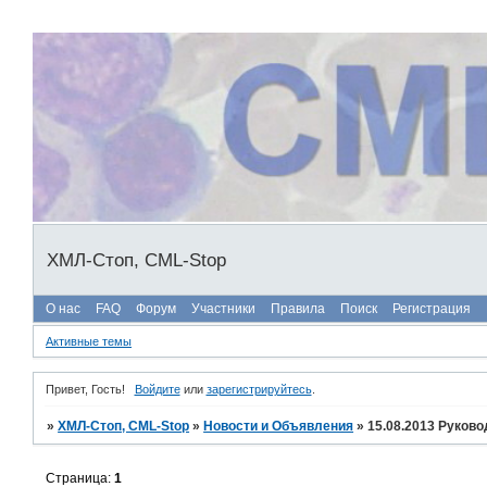
ХМЛ-Стоп, CML-Stop
О нас
FAQ
Форум
Участники
Правила
Поиск
Регистрация
Активные темы
Привет, Гость!
Войдите
или
зарегистрируйтесь
.
»
ХМЛ-Стоп, CML-Stop
»
Новости и Объявления
»
15.08.2013 Руков
Страница:
1