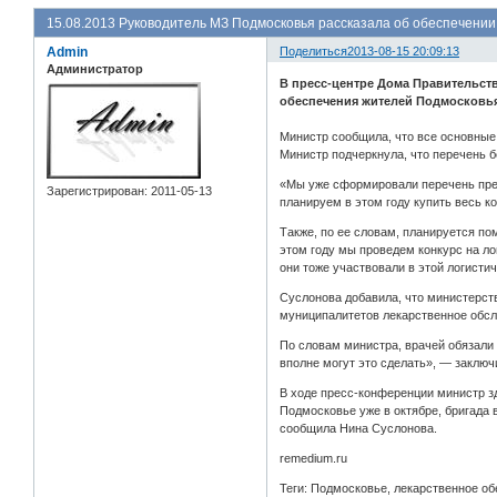
15.08.2013 Руководитель МЗ Подмосковья рассказала об обеспечении
Admin
Поделиться
2013-08-15 20:09:13
Администратор
В пресс-центре Дома Правительст
обеспечения жителей Подмосковья
Министр сообщила, что все основные
Министр подчеркнула, что перечень б
«Мы уже сформировали перечень препа
Зарегистрирован
: 2011-05-13
планируем в этом году купить весь ко
Также, по ее словам, планируется по
этом году мы проведем конкурс на ло
они тоже участвовали в этой логисти
Суслонова добавила, что министерст
муниципалитетов лекарственное обсл
По словам министра, врачей обязали в
вполне могут это сделать», — заключ
В ходе пресс-конференции министр з
Подмосковье уже в октябре, бригада 
сообщила Нина Суслонова.
remedium.ru
Теги: Подмосковье, лекарственное о