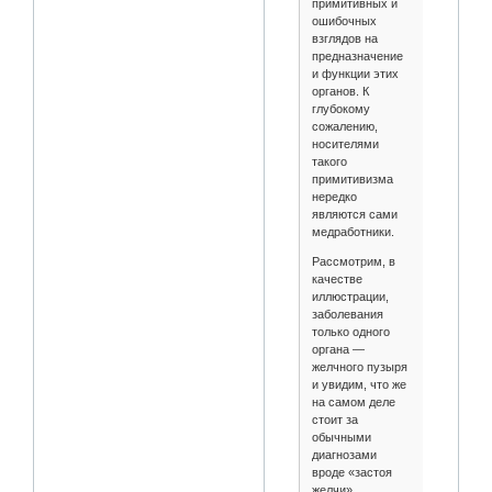
примитивных и
ошибочных
взглядов на
предназначение
и функции этих
органов. К
глубокому
сожалению,
носителями
такого
примитивизма
нередко
являются сами
медработники.
Рассмотрим, в
качестве
иллюстрации,
заболевания
только одного
органа —
желчного пузыря
и увидим, что же
на самом деле
стоит за
обычными
диагнозами
вроде «застоя
желчи»,