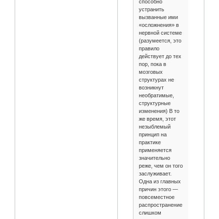
способно
устранить
вызванные ими
«осложнения» в
нервной системе
(разумеется, это
правило
действует до тех
пор, пока в
мозговых
структурах не
возникнут
необратимые,
структурные
изменения) В то
же время, этот
незыблемый
принцип на
практике
применяется
значительно
реже, чем он того
заслуживает.
Одна из главных
причин этого —
повсеместное
распространение
слишком