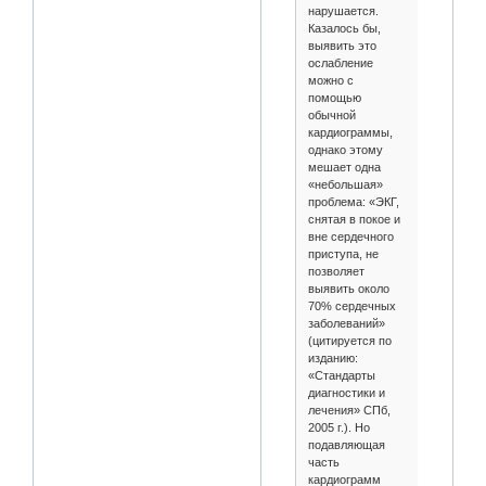
нарушается.
Казалось бы,
выявить это
ослабление
можно с
помощью
обычной
кардиограммы,
однако этому
мешает одна
«небольшая»
проблема: «ЭКГ,
снятая в покое и
вне сердечного
приступа, не
позволяет
выявить около
70% сердечных
заболеваний»
(цитируется по
изданию:
«Стандарты
диагностики и
лечения» СПб,
2005 г.). Но
подавляющая
часть
кардиограмм