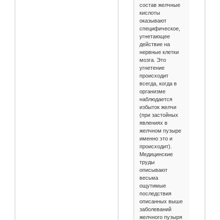
состав желчные
кислоты
оказывают
специфическое,
угнетающее
действие на
нервные клетки
мозга. Это
угнетение
происходит
всегда, когда в
организме
наблюдается
избыток желчи
(при застойных
явлениях в
желчном пузыре
именно это и
происходит).
Медицинские
труды
описывают
весьма
ощутимые
последствия
описанных выше
заболеваний
желчного пузыря