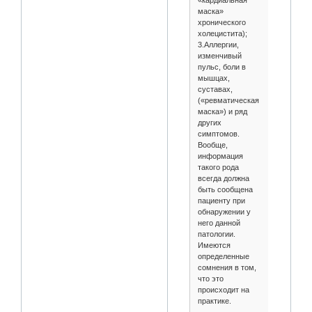
«кардиальная
маска»
хронического
холецистита);
3.Аллергии,
изменчивый
пульс, боли в
мышцах,
суставах,
(«ревматическая
маска») и ряд
других
симптомов.
Вообще,
информация
такого рода
всегда должна
быть сообщена
пациенту при
обнаружении у
него данной
патологии.
Имеются
определенные
сомнения в том,
что это
происходит на
практике.