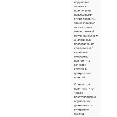
нарушений
является
практически
неизбежным»
Стоит добавить,
что независимо
от изысканий
отечественной
науки, полностью
аналогичные
представления
сложились и в
китайской
медицине,
причем — в
качестве
ключевых,
центральных
понятий.
Становится
понятным, что
только
восстановление
нормальной
деятельности
внутренних
органов