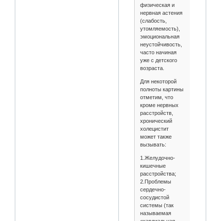
физическая и
нервная астения
(слабость,
утомляемость),
эмоциональная
неустойчивость,
часто начиная
уже с детского
возраста.
Для некоторой
полноты картины
отметим, что
кроме нервных
расстройств,
хронический
холецистит
может также
вызывать:
1.Желудочно-
кишечные
расстройства;
2.Проблемы
сердечно-
сосудистой
системы (так
называемая