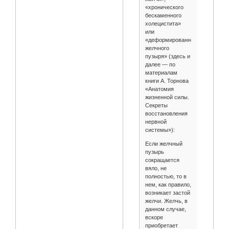
«хронического
бескаменного
холецистита»
или
«деформированного
желчного
пузыря» (здесь и
далее — по
материалам
книги А. Торнова
«Анатомия
жизненной силы.
Секреты
восстановления
нервной
системы»):
Если желчный
пузырь
сокращается
вяло, не
полностью, то в
нем, как правило,
возникает застой
желчи. Желчь, в
данном случае,
вскоре
приобретает