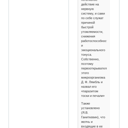
действие на
нервную
систему, и сами
по себе служат
причиной
быстрой
утомляемости,
снижения
работоспособности
и
эмоционального
тонуса.
Собственно,
поэтому
первооткрыватель
этого
микроорганизма
Д. Ф. Лямбль и
назвал его
«паразитом
тоски и печали»
Также
установлено
(Я.В.
Ганиткевин), что
желчь и
входящие в ее