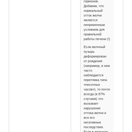
гормонов.
Добавим, что
нормальный
отток желчи
является
непременным
условием для
правильной
работы печени (!)
Если желчный
пузырь
деформирован
от рождения
(например, в нем
часто
наблюдается
перетяжка типа
«песочных
часов»), то почти
всегда (в 87%
случаев) это
вызывает
нарушение
оттока желчи и
все его
негативные
последствия.
Если в желчном