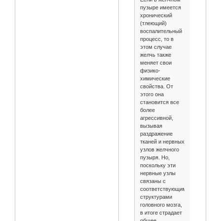
пузыре имеется
хронический
(тлеющий)
воспалительный
процесс, то в
этом случае
желчь также
меняет свои
физико-
химические
свойства. От
этого она
становится все
более
агрессивной,
вызывая
раздражение
тканей и нервных
узлов желчного
пузыря. Но,
поскольку эти
нервные узлы
связаны с
соответствующими
структурами
головного мозга,
в итоге страдает
общее