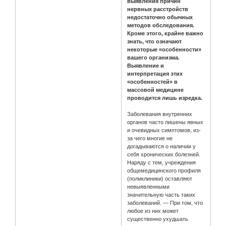
выявления причин
нервных расстройств
недостаточно обычных
методов обследования.
Кроме этого, крайне важно
знать, что означают
некоторые «особенности»
вашего организма.
Выявление и
интерпретация этих
«особенностей» в
массовой медицине
проводится лишь изредка.
Заболевания внутренних
органов часто лишены явных
и очевидных симптомов, из-
за чего многие не
догадываются о наличии у
себя хронических болезней.
Наряду с тем, учреждения
общемедицинского профиля
(поликлиники) оставляют
невыявленными
значительную часть таких
заболеваний. — При том, что
любое из них может
существенно ухудшать