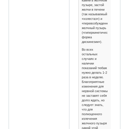
камни в желчном
пузыре, застой
желчи в печени
(так называемый
«холестаз») и
«перевозбужденный»
желчный пузырь
(«гиперкинетическая
форма
дискинезии»).
Во всех
остальных
случаях и
наличии
показаний тюбаж
нужно делать 1-2
раза в неделю.
Благоприятные
изменения для
нервной системы
не заставят себя
долго ждать, но
следует знать,
что для
полноценного
излечения
желчного пузыря
одной этой