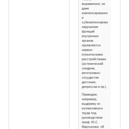
выраженное, но
даже
компенсированное
и
субкомпенсированное
нарушение
функций
внутренних
органов
проявляется
нервно-
психическими
расстройствами
(астенический
синдром,
вегетативно-
сосудистая
дистония,
депрессии и пр.)
Приведем,
например,
выдержку из
коллективного
труда под
руководством
проф. Ю.С.
Мартынова: «В