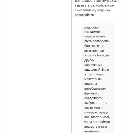
деятельность клеток мозга и
вызывать разнообразную
симптоматику нервных
расстройств.
подробно
Например,
сердце может
быть ослаблено
болезнью, не
вызывая при
этом ни боли, ни
других
неприятных
ощущений. Но в
этом случае
может быть
снижена
церебральная
фракция
сердечного
выброса, — та
часть крови,
которую сердце
посылает в мозг,
из-за чего обмен
веществ в нем
неизбежно