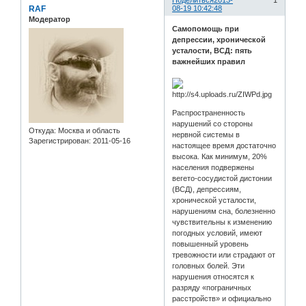
Поделиться
2013-
1
RAF
08-19 10:42:48
Модератор
Самопомощь при
депрессии, хронической
усталости, ВСД: пять
важнейших правил
Распространенность
нарушений со стороны
Откуда:
Москва и область
нервной системы в
Зарегистрирован
: 2011-05-16
настоящее время достаточно
высока. Как минимум, 20%
населения подвержены
вегето-сосудистой дистонии
(ВСД), депрессиям,
хронической усталости,
нарушениям сна, болезненно
чувствительны к изменению
погодных условий, имеют
повышенный уровень
тревожности или страдают от
головных болей. Эти
нарушения относятся к
разряду «пограничных
расстройств» и официально