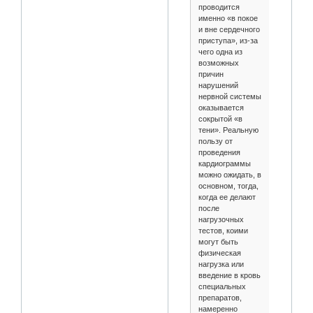
проводится
именно «в покое
и вне сердечного
приступа», из-за
чего одна из
возможных
причин
нарушений
нервной системы
оказывается
сокрытой «в
тени». Реальную
пользу от
проведения
кардиограммы
можно ожидать, в
основном, тогда,
когда ее делают
после
нагрузочных
тестов, коими
могут быть
физическая
нагрузка или
введение в кровь
специальных
препаратов,
намеренно