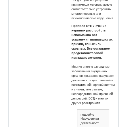
при помощи которых можно
самостоятельно устранять
многие нервные или
психологические нарушения.
Правило №1: Лечение
нервных расстройств
невозможно без
устранения вызвавших их
причин, явных или
скрытых. Все остальное
представляет собой
имитацию лечения.
Многие вполне заурядные
заболевания внутренних
органов доказанно нарушают
деятельность центральной и
вегетативной нервной систем
и служат, тем самым,
непосредственной причиной
депрессий, ВСД и многих
других расстройств.
подробно
Нарушенная
деятельность