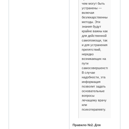
чем могут быть
устранены —
включая
безлекарственные
методы. Эти
знания будут
крайне важны как
для действенной
самопомощи, так
и для устранения
препятствий,
нередко
возникающих на
пути
самосовершенствования.
В случае
надобности, эта
информация
позволит задать
основательные
вопросы
лечащему врачу
или
психотерапевту.
Правило №2. Для