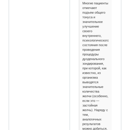
Многие пациенты
отмечают
подъем общего
тонуса и
значительное
улучшение
своего
внутреннего,
психологического
состояния после
проведения
процедуры
дуоденального
зондирования,
при которой, как
известно, из
организма
выводятся
значительные
количества
желчи (особенно,
если это —
застойная
желчь). Наряду с
тем,
аналогичных
результатов
можно добиться,