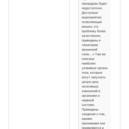
процедуры будет
недостаточно.
Доступные
мероприятия,
позволяющие
решать эту
проблему более
качественно,
приведены в
«Анатомии
жизненной
силы…» Там же
описаны
наиболее
уязвимые органы
тела, которые
могут запускать
целую цепь
негативных
изменений в
организме и
нервной
системе.
Приведены
сведения о том,
какими
признаками они
проявляются и