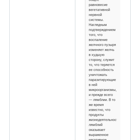
равновесие
вегетативной
нервной
системы.
Наглядным
подтверждением
того, что
воспаление
желчного пузыря
изменяет желчь
в худшую
сторону, служит
то, что теряется
ее способность
уничтожать
паразитирующие
в ней
микроорганизмы,
и прежде всего
— лямблии. В то
же время
известно, что
продукты
жизнедеятельности
лямблий
оказывает
выраженное
негативное