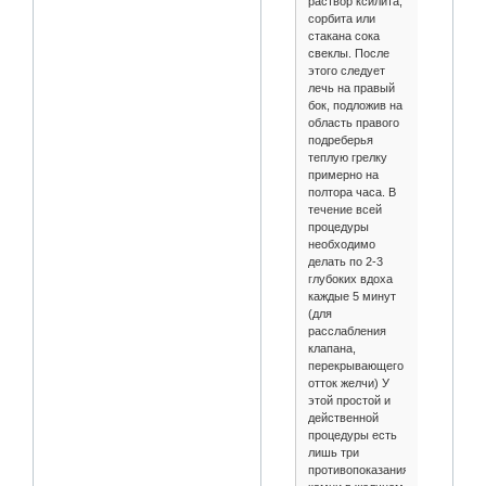
раствор ксилита,
сорбита или
стакана сока
свеклы. После
этого следует
лечь на правый
бок, подложив на
область правого
подреберья
теплую грелку
примерно на
полтора часа. В
течение всей
процедуры
необходимо
делать по 2-3
глубоких вдоха
каждые 5 минут
(для
расслабления
клапана,
перекрывающего
отток желчи) У
этой простой и
действенной
процедуры есть
лишь три
противопоказания: