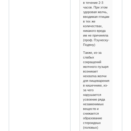
в течение 2-3
часов. При этом
здоровая желчь,
вводимая птицам
в тех же
количествах,
никакого вреда
им не причиняла
(проф. Пэунеску-
Подяну)
Также, из-за
слабых
сокращений
желчного пузыря
возникает
нехватка желчи
для пищеварения
в кишечнике, из-
за чего
нарушается
усвоение ряда
незаменимых
веществ и
снижается
образование
стероидных
(половых)