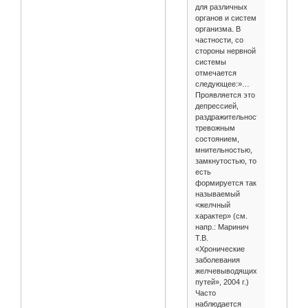
для различных
органов и систем
организма. В
частности, со
стороны нервной
системы
отмечается
следующее:»…
Проявляется это
депрессией,
раздражительностью,
тревожным
состоянием,
мнительностью,
замкнутостью, то
есть
формируется так
называемый
«желчный
характер» (см.
напр.: Маринич
Т.В.
«Хронические
заболевания
желчевыводящих
путей», 2004 г.)
Часто
наблюдается