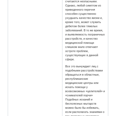
считаются неопасными.
Однако, любой симптом из
приведенного перечня
способен существенно
ухудшать качество жизни и,
кроме того, может служить
дебютом более тяжелых
заболеваний. В то же время,
и выявляемость пограничных
расстройств, и качество
медицинской помощи
слишком мало отвечают
остроте проблем,
существующих в данной
сфере.
Все это вынуждает лиц с
подобными расстройствами
обращаться в областные,
республиканские
медицинские центры или
искать помощи у
всевозможных «целителей» и
«снимателей порчи»
Подобных исканий и
бесполезных мытарств
можно было бы избежать,
если располагать знаниями о
тех доступных средствах,