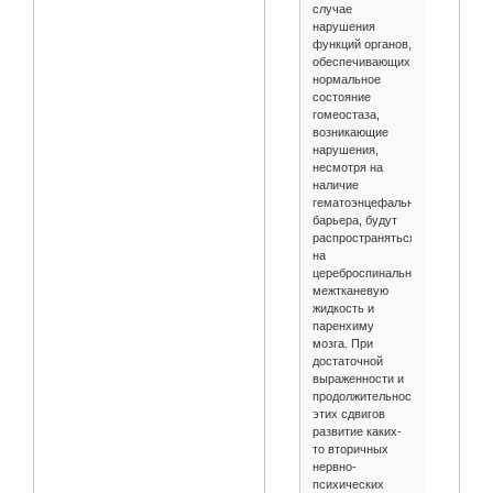
случае
нарушения
функций органов,
обеспечивающих
нормальное
состояние
гомеостаза,
возникающие
нарушения,
несмотря на
наличие
гематоэнцефального
барьера, будут
распространяться
на
цереброспинальную,
межтканевую
жидкость и
паренхиму
мозга. При
достаточной
выраженности и
продолжительности
этих сдвигов
развитие каких-
то вторичных
нервно-
психических