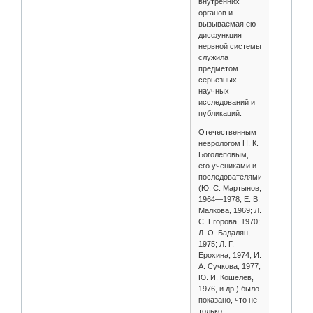
внутренних
органов и
вызываемая ею
дисфункция
нервной системы
служила
предметом
серьезных
научных
исследований и
публикаций.
Отечественным
неврологом Н. К.
Боголеповым,
его учениками и
последователями
(Ю. С. Мартынов,
1964—1978; Е. В.
Малкова, 1969; Л.
С. Егорова, 1970;
Л. О. Бадалян,
1975; Л. Г.
Ерохина, 1974; И.
А. Сучкова, 1977;
Ю. И. Кошелев,
1976, и др.) было
показано, что не
только