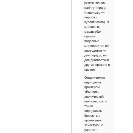
усложняющих
работу сердца
(например —
«проба с
курантилом»). В
массовых
масштабах,
однако,
подобные
мероприятия не
проводятся ни
для сердца, ни
для диагностики
других органов и
систем.
Ограничимся
еще одним
примером:
«Выявить
хронический
пиелонефрит и
точно
определить
форму его
протекания
зачастую не
удается,