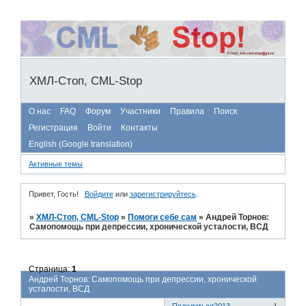
ХМЛ-Стоп, CML-Stop
О нас
FAQ
Форум
Участники
Правила
Поиск
Регистрация
Войти
Контакты
English (Google translation)
Активные темы
Привет, Гость!
Войдите
или
зарегистрируйтесь
.
»
ХМЛ-Стоп, CML-Stop
»
Помоги себе сам
»
Андрей Торнов:
Самопомощь при депрессии, хронической усталости, ВСД
Страница:
1
Андрей Торнов: Самопомощь при депрессии, хронической
усталости, ВСД