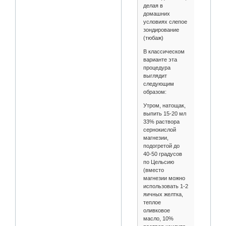
делая в
домашних
условиях слепое
зондирование
(тюбаж)
В классическом
варианте эта
процедура
выглядит
следующим
образом:
Утром, натощак,
выпить 15-20 мл
33% раствора
сернокислой
магнезии,
подогретой до
40-50 градусов
по Цельсию
(вместо
магнезии можно
использовать 1-2
яичных желтка,
теплое
оливковое
масло, 10%