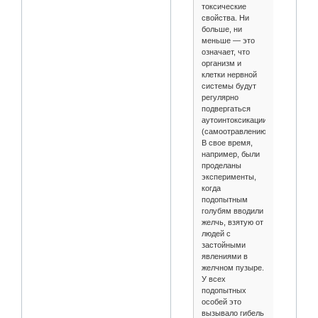
токсические
свойства. Ни
больше, ни
меньше — это
означает, что
организм и
клетки нервной
системы будут
регулярно
подвергаться
аутоинтоксикации
(самоотравлению)
В свое время,
например, были
проделаны
эксперименты,
когда
подопытным
голубям вводили
желчь, взятую от
людей с
застойными
явлениями в
желчном пузыре.
У всех
подопытных
особей это
вызывало гибель