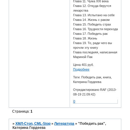
Глава 11. Чума XXI века
Глава 12. Откуда берутся
лекарства
Глава 13. Испытано на себе
Глава 14. Жизнь с раком
Глава 15. Победить страх
Глава 16. Трудности перехода
Глава 17. Победить рак
Глава 18. Жизнь
Глава 19. То, ради чего вы
прочли эту книгу
Глава последняя, написанная
Мариной Пак
Цена 401 руб.
Подробнее
Теги: Победить рак, книга,
Катерина Гордеева
Отредактировано RAF (2013-
08-19 21:09:42)
0
Страница:
1
»
ХМЛ-Стоп, CML-Stop
»
Литература
»
"Победить рак",
Катерина Гордеева