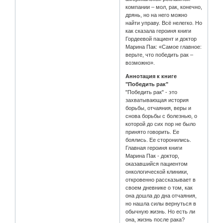
компании – мол, рак, конечно,
дрянь, но на него можно
найти управу. Всё нелегко. Но
как сказала героиня книги
Гордеевой пациент и доктор
Марина Пак: «Самое главное:
верьте, что победить рак –
возможно».
Аннотация к книге
"Победить рак"
"Победить рак" - это
захватывающая история
борьбы, отчаяния, веры и
снова борьбы с болезнью, о
которой до сих пор не было
принято говорить. Ее
боялись. Ее сторонились.
Главная героиня книги
Марина Пак - доктор,
оказавшийся пациентом
онкологической клиники,
откровенно рассказывает в
своем дневнике о том, как
она дошла до дна отчаяния,
но нашла силы вернуться в
обычную жизнь. Но есть ли
она, жизнь после рака?