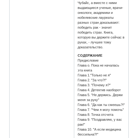
Чубайс, а вместе с ними
выдающиеся ученые, врачи-
онкологи, академики и
нобелевские лауреаты
разных стран доказывают:
победить рак - значит
победить страх. Книга,
которую вы держите сейчас в
руках, - лучшее тому
доказательство.
СОДЕРЖАНИЕ
Предисловие
Глава о. Пока не началась
эта книга
Глава 1."Только не я"
Глава 2. "За что?!"
Глава 3. "Почему я?"
Глава 4. Детектив наоборот
Глава 5. "Не держись. Держи
меня за руку"
Глава 6. "Да как ты смеешь?!"
Глава 7. "Чем я могу помочь"
Глава 8. Точка отсчета
Глава 9. "Поздравляю, у вас
рак!"
Глава 10. "А если медицина
бессильна?!"