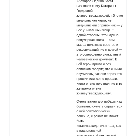
«Захаров« Ирина Богат
называет книгу Катерины
Гордеевой
жизнеутверждающей: «Это не
медицинская книга, не
медицинский справочник — у
нее уникальный жанр. С
одной стороны, это научно-
популярная книга — там
масса полезных советов и
рекомендаций, но с другой —
это совершенно уникальный
человеческий документ. В
ней герои прямо и без
обиняков говорят, что с ними
случилось, как они через это
прошли или же не прошли.
Книга очень грустная, но в то
же время очень
жизнеутверждающая«.
Очень важно для победы над
болезнью суметь справиться
с ней психологически.
Конечно, с раком не может
быть
«шапкозакидательства», как
в национальной
американской рекламной