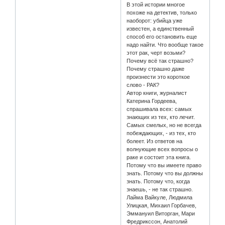
В этой истории многое
похоже на детектив, только
наоборот: убийца уже
известен, а единственный
способ его остановить еще
надо найти. Что вообще такое
этот рак, черт возьми?
Почему всё так страшно?
Почему страшно даже
произнести это короткое
слово - РАК?
Автор книги, журналист
Катерина Гордеева,
спрашивала всех: самых
знающих из тех, кто лечит.
Самых смелых, но не всегда
побеждающих, - из тех, кто
болеет. Из ответов на
волнующие всех вопросы о
раке и состоит эта книга.
Потому что вы имеете право
знать. Потому что вы должны
знать. Потому что, когда
знаешь, - не так страшно.
Лайма Вайкуле, Людмила
Улицкая, Михаил Горбачев,
Эммануил Виторган, Мари
Фредрикссон, Анатолий