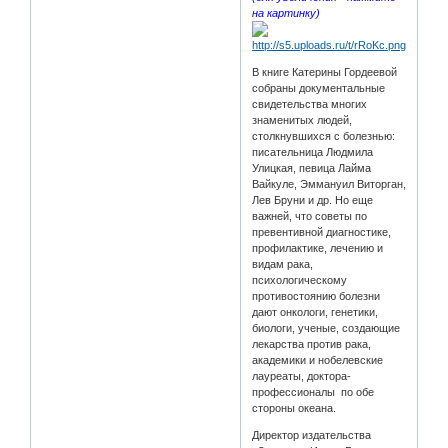
на картинку)
В книге Катерины Гордеевой
собраны документальные
свидетельства многих
знаменитых людей,
столкнувшихся с болезнью:
писательница Людмила
Улицкая, певица Лайма
Вайкуле, Эммануил Виторган,
Лев Бруни и др. Но еще
важней, что советы по
превентивной диагностике,
профилактике, лечению и
видам рака,
психологическому
противостоянию болезни
дают онкологи, генетики,
биологи, ученые, создающие
лекарства против рака,
академики и нобелевские
лауреаты, доктора-
профессионалы по обе
стороны океана.
Директор издательства