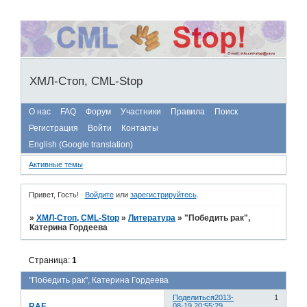
ХМЛ-Стоп, CML-Stop
О нас
FAQ
Форум
Участники
Правила
Поиск
Регистрация
Войти
Контакты
English (Google translation)
Активные темы
Привет, Гость!
Войдите
или
зарегистрируйтесь
.
»
ХМЛ-Стоп, CML-Stop
»
Литература
»
"Победить рак",
Катерина Гордеева
Страница:
1
"Победить рак", Катерина Гордеева
Поделиться
2013-
1
RAF
08-19 20:55:29