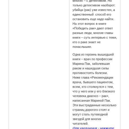
многих – с детективом. Но
только детективом наоборот:
убийца (рак) уже известен, а
единственный способ его
остановить еще надо найти.
На этот вопрос в книге
«Победить рак» дают ответ
разные люди, многие главы
книги – суть интервью с теми,
кто о раке знает не
понаслышке.
Одна из героинь вышедшей
книги – врач по профессии
Марина Пак, заболевшая
раком и нашедшая силы
противостоять болезни.
Ниже глава «Рекомендации
врача, бывшего пациентом,
всем, кто столкнулся с тем,
что у него или у его близкого
человека диагноз – рак»,
написанная Мариной Пак.
Эти выстраданные несколько
страниц дорогого стоят и
могут стать путеводной
звездой для многих
читателей.
(для увеличения - нажмите