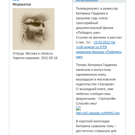
Модератор
Тележурналист и режиссер
Катерина Гордеева в
прошлом году сняла
трехсерийный
документальный фильм
«Победить рак».
Ссылки на фильмы и рассказ
о них, тут -
22.03.2012 На
этой неделе по НТВ
премьера фильма «Победить
Откуда:
Москва и область
рак»
Зарегистрирован
: 2011-05-16
Теперь Катерина Гордеева
написала и выпустила
одноименную книгу,
вышедшую в московском
издательстве «Захаров».
О вышедшей книге, нам
любезно сообщил наш
форумчанин - Citytraveller.
Спасибо ему!
В короткой аннотации
Катерина сравнила тему –
достаточно страшную для