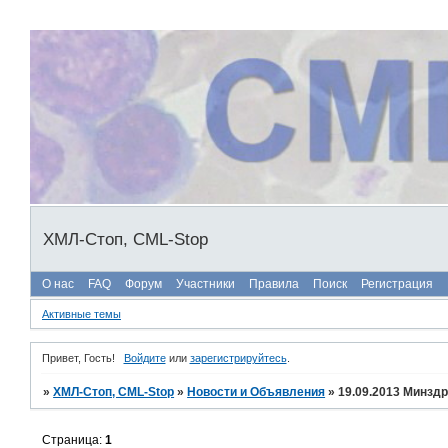
ХМЛ-Стоп, CML-Stop
О нас
FAQ
Форум
Участники
Правила
Поиск
Регистрация
Активные темы
Привет, Гость!
Войдите
или
зарегистрируйтесь
.
»
ХМЛ-Стоп, CML-Stop
»
Новости и Объявления
»
19.09.2013 Минзд
Страница:
1