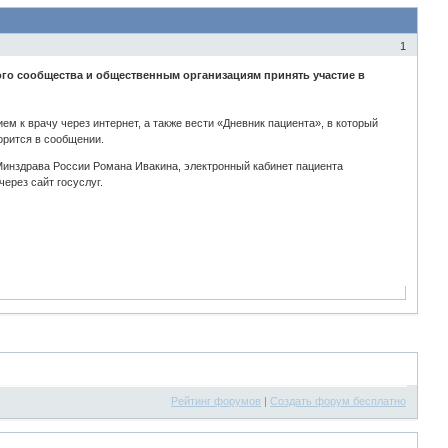
1
го сообщества и общественным организациям принять участие в
м к врачу через интернет, а также вести «Дневник пациента», в который
ворится в сообщении.
Минздрава России Романа Ивакина, электронный кабинет пациента
ерез сайт госуслуг.
Рейтинг форумов
|
Создать форум бесплатно