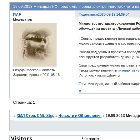
19.09.2013 Минздрав РФ предложил проект электронного кабинета п
RAF
Поделиться
2013-09-19 14:09:34
Модератор
Министерство здравоохранения Ро
обсуждении проекта «Личный каби
«Сервис предоставляет пользователю 
можно заносить данные о состоянии с
Работа над данным проектом проводи
планируется разработать до конца 20
Свои предложения можно направить на
Откуда:
Москва и область
Также можно заполнить
интерактивну
Зарегистрирован
: 2011-05-16
Источник - rosminzdrav.ru
Теги: Минздрав, личный кабинет пац
0
Страница:
1
»
ХМЛ-Стоп, CML-Stop
»
Новости и Объявления
»
19.09.2013 Минзд