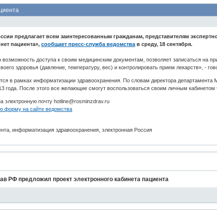
ациента
ссии предлагает всем заинтересованным гражданам, представителям экспертно
нет пациента»,
сообщает пресс-служба ведомства
в среду, 18 сентября.
возможность доступа к своим медицинским документам, позволяет записаться на прие
воего здоровья (давление, температуру, вес) и контролировать прием лекарств», - го
тся в рамках информатизации здравоохранения. По словам директора департамента 
13 года. После этого все желающие смогут воспользоваться своим личным кабинетом ч
 электронную почту hotline@rosminzdrav.ru
ю форму на сайте ведомства
иента, информатизация здравоохранения, электронная Россия
рав РФ предложил проект электронного кабинета пациента