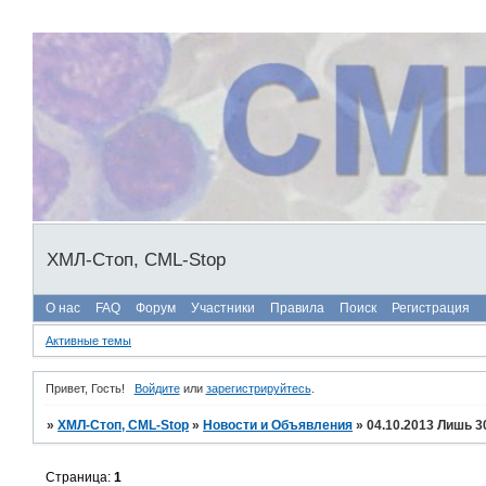
ХМЛ-Стоп, CML-Stop
О нас
FAQ
Форум
Участники
Правила
Поиск
Регистрация
Активные темы
Привет, Гость!
Войдите
или
зарегистрируйтесь
.
»
ХМЛ-Стоп, CML-Stop
»
Новости и Объявления
»
04.10.2013 Лишь 3
Страница:
1