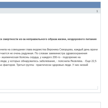
1
к смертности из-за неправильного образа жизни, нездорового питания
очнила на совещании глава ведомства Вероника Скворцова, каждый день врачи
учается не очень радужная. По словам замминистра здравоохранения
 ишемическая болезнь сердца, у каждого 200-го - подозрение на
 люди, у которых обнаружилось заболевание, - пояснила Яковлева. - Еще 22,5
х факторов. Третья группа - практически здоровые люди. У них низкий