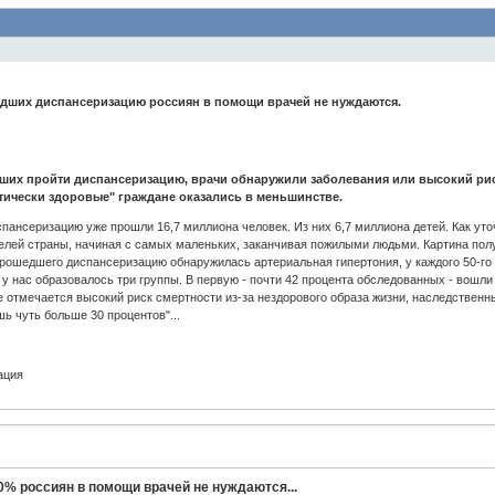
дших диспансеризацию россиян в помощи врачей не нуждаются.
вших пройти диспансеризацию, врачи обнаружили заболевания или высокий рис
тически здоровые" граждане оказались в меньшинстве.
пансеризацию уже прошли 16,7 миллиона человек. Из них 6,7 миллиона детей. Как ут
елей страны, начиная с самых маленьких, заканчивая пожилыми людьми. Картина пол
прошедшего диспансеризацию обнаружилась артериальная гипертония, у каждого 50-го -
 у нас образовалось три группы. В первую - почти 42 процента обследованных - вошли
де отмечается высокий риск смертности из-за нездорового образа жизни, наследственны
ь чуть больше 30 процентов"...
ация
0% россиян в помощи врачей не нуждаются...