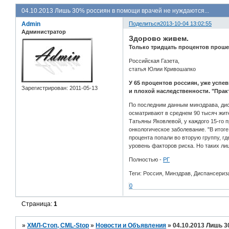
04.10.2013 Лишь 30% россиян в помощи врачей не нуждаются...
Admin
Поделиться
2013-10-04 13:02:55
Администратор
Здорово живем.
Только тридцать процентов проше
Российская Газета,
статья Юлии Кривошапко
У 65 процентов россиян, уже успе
Зарегистрирован
: 2011-05-13
и плохой наследственности. "Прак
По последним данным минздрава, дис
осматривают в среднем 90 тысяч жит
Татьяны Яковлевой, у каждого 15-го 
онкологическое заболевание. "В итоге
процента попали во вторую группу, г
уровень факторов риска. Но таких лиш
Полностью -
РГ
Теги: Россия, Минздрав, Диспансериз
0
Страница:
1
»
ХМЛ-Стоп, CML-Stop
»
Новости и Объявления
»
04.10.2013 Лишь 3