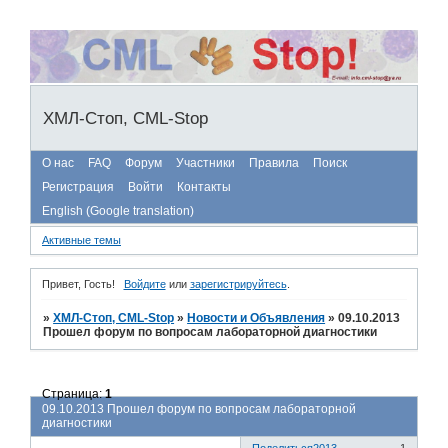
ХМЛ-Стоп, CML-Stop
О нас
FAQ
Форум
Участники
Правила
Поиск
Регистрация
Войти
Контакты
English (Google translation)
Активные темы
Привет, Гость!
Войдите
или
зарегистрируйтесь
.
»
ХМЛ-Стоп, CML-Stop
»
Новости и Объявления
»
09.10.2013
Прошел форум по вопросам лабораторной диагностики
Страница:
1
09.10.2013 Прошел форум по вопросам лабораторной
диагностики