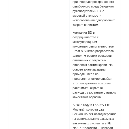
причине распространенного
ошибочного предубеждения
руководителей ЛПУ о
высокой стоимости
использования одноразовых
закрытых систем.
Компания BD в
сотрудничестве с
международным
консалтинговым агентством
Frost & Sullivan разработала
алгоритм оценки расходов,
связанных с открытым
способом взятия крови. На
основе анализа затрат,
приходящихся на
преаналитические ошибки,
этот инструмент помогает
рассчитать скрытые
расходы, связанные с низким
качеством образца.
В 2013 году в ГКБ №71 (г.
Москва), которая уже
несколько лет назад перешла
на использование закрытых
вакуумных систем, и в КБ
№7 (г. Ярославль), которая