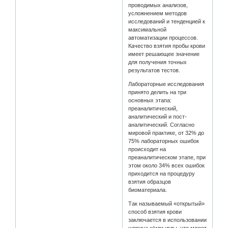
проводимых анализов,
усложнением методов
исследований и тенденцией к
максимальной
автоматизации процессов.
Качество взятия пробы крови
имеет решающее значение
для получения точных
результатов тестов.
Лабораторные исследования
принято делить на три
основных этапа:
преаналитический,
аналитический и пост-
аналитический. Согласно
мировой практике, от 32% до
75% лабораторных ошибок
происходит на
преаналитическом этапе, при
этом около 34% всех ошибок
приходится на процедуру
взятия образцов
биоматериала.
Так называемый «открытый»
способ взятия крови
заключается в использовании
шприца и/или иглы, что может