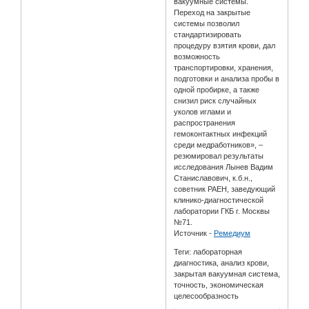
вакуумные системы.
Переход на закрытые
системы позволил
стандартизировать
процедуру взятия крови, дал
возможность
транспортировки, хранения,
подготовки и анализа пробы в
одной пробирке, а также
снизил риск случайных
уколов иглами и
распространения
гемоконтактных инфекций
среди медработников», –
резюмировал результаты
исследования Лынев Вадим
Станиславович, к.б.н.,
советник РАЕН, заведующий
клинико-диагностической
лаборатории ГКБ г. Москвы
№71.
Источник -
Ремедиум
Теги: лабораторная
диагностика, анализ крови,
закрытая вакуумная система,
точность, экономическая
целесообразность