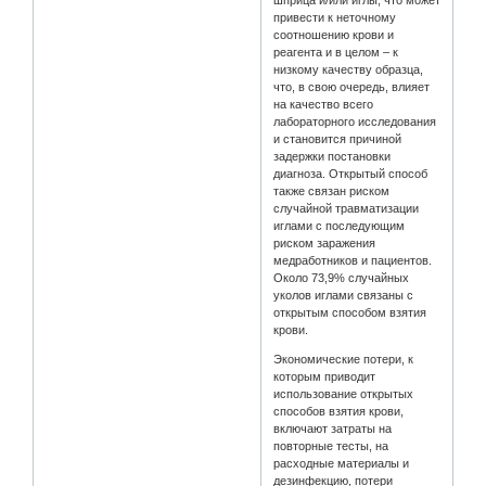
привести к неточному
соотношению крови и
реагента и в целом – к
низкому качеству образца,
что, в свою очередь, влияет
на качество всего
лабораторного исследования
и становится причиной
задержки постановки
диагноза. Открытый способ
также связан риском
случайной травматизации
иглами с последующим
риском заражения
медработников и пациентов.
Около 73,9% случайных
уколов иглами связаны с
открытым способом взятия
крови.
Экономические потери, к
которым приводит
использование открытых
способов взятия крови,
включают затраты на
повторные тесты, на
расходные материалы и
дезинфекцию, потери