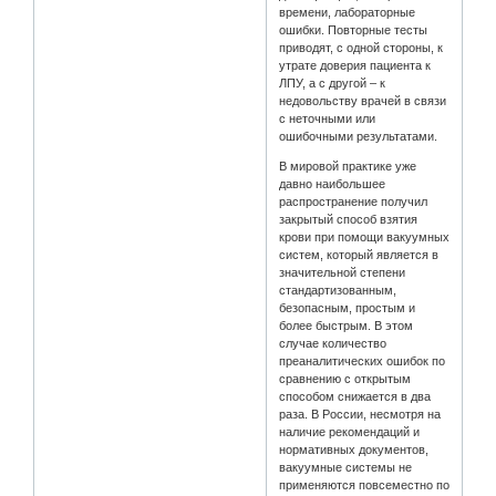
времени, лабораторные
ошибки. Повторные тесты
приводят, с одной стороны, к
утрате доверия пациента к
ЛПУ, а с другой – к
недовольству врачей в связи
с неточными или
ошибочными результатами.
В мировой практике уже
давно наибольшее
распространение получил
закрытый способ взятия
крови при помощи вакуумных
систем, который является в
значительной степени
стандартизованным,
безопасным, простым и
более быстрым. В этом
случае количество
преаналитических ошибок по
сравнению с открытым
способом снижается в два
раза. В России, несмотря на
наличие рекомендаций и
нормативных документов,
вакуумные системы не
применяются повсеместно по