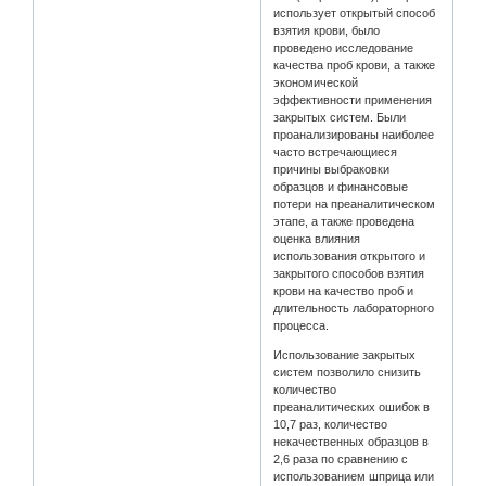
использует открытый способ
взятия крови, было
проведено исследование
качества проб крови, а также
экономической
эффективности применения
закрытых систем. Были
проанализированы наиболее
часто встречающиеся
причины выбраковки
образцов и финансовые
потери на преаналитическом
этапе, а также проведена
оценка влияния
использования открытого и
закрытого способов взятия
крови на качество проб и
длительность лабораторного
процесса.
Использование закрытых
систем позволило снизить
количество
преаналитических ошибок в
10,7 раз, количество
некачественных образцов в
2,6 раза по сравнению с
использованием шприца или