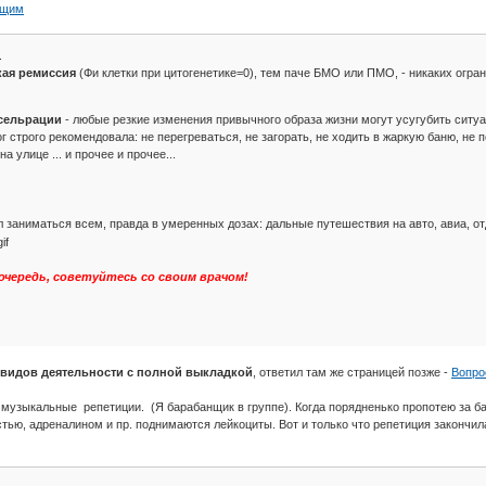
ющим
.
кая ремиссия
(Фи клетки при цитогенетике=0), тем паче БМО или ПМО, - никаких огра
ксельрации
- любые резкие изменения привычного образа жизни могут усугубить ситу
 строго рекомендовала: не перегреваться, не загорать, не ходить в жаркую баню, не
 улице ... и прочее и прочее...
 заниматься всем, правда в умеренных дозах: дальные путешествия на авто, авиа, отд
 очередь, советуйтесь со своим врачом!
х видов деятельности с полной выкладкой
, ответил там же страницей позже -
Вопро
 музыкальные репетиции. (Я барабанщик в группе). Когда порядненько пропотею за ба
стью, адреналином и пр. поднимаются лейкоциты. Вот и только что репетиция закончил