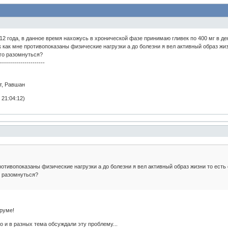
12 года, в данное время нахожусь в хронической фазе принимаю гливек по 400 мг в де
 как мне противопоказаны физические нагрузки а до болезни я вел активный образ жиз
ого разомнуться?
-----------------------
рт, Равшан
21:04:12)
ротивопоказаны физические нагрузки а до болезни я вел активный образ жизни то есть
о разомнуться?
руме!
но и в разных тема обсуждали эту проблему...