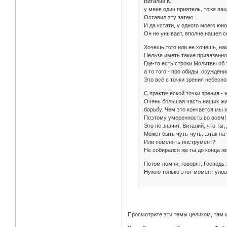
Виталий К.,
у меня один приятель, тоже пац
Оставил эту затею...
И да кстати, у одного моего юн
Он не унывает, вполне нашел се
Хочешь того или не хочешь, на
Нельзя иметь такие привязанно
Где-то есть строки Молитвы об 
а то того - про обиды, осуждени
Это всё с точки зрения небесног
С практической точки зрения 
Очень большая часть наших жиз
борьбу. Чем это кончается мы 
Поэтому умеренность во всем!
Это не значит, Виталий, что ты
Может быть чуть-чуть...этак на
Или поменять инструмент?
Не собирался же ты до конца ж
Потом помни, говорят, Господь 
Нужно только этот момент улови
Просмотрите эти темы целиком, там м