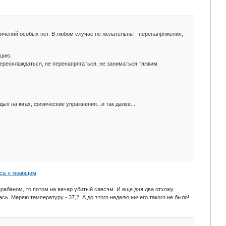
ничений особых нет. В любом случае не желательны - перенапряжения,
ацию.
 переохлаждаться, не перенапрягаться, не заниматься тяжким
ых на югах, физические упражнения...и так далее...
сы к знающим
рабаном, то потом на вечер убитый савсэм. И еще дня два отхожу.
ась. Меряю температуру - 37,2 А до этого неделю ничего такого не было!