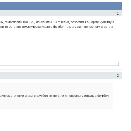
1
нь, гемоглабин 100-120, лейкоциты 3-4 тысячи, базофилы в норме чувствую
ни то есть систематически играл в футбол то могу ли я понемногу играть в
2
 систематически играл в футбол то могу ли я понемногу играть в футбол