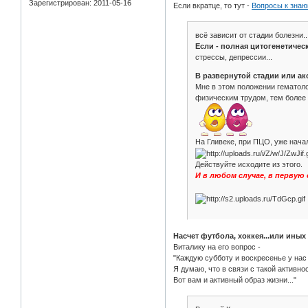
Зарегистрирован
: 2011-05-16
Если вкратце, то тут -
Вопросы к зна
всё зависит от стадии болезни..
Если - полная цитогенетичес
стрессы, депрессии...
В развернутой стадии или а
Мне в этом положении гематолог
физическим трудом, тем более на
На Гливеке, при ПЦО, уже начал
Действуйте исходите из этого.
И в любом случае, в первую
Насчет футбола, хоккея...или ины
Виталику на его вопрос -
"Каждую субботу и воскресенье у нас
Я думаю, что в связи с такой активно
Вот вам и активный образ жизни..."