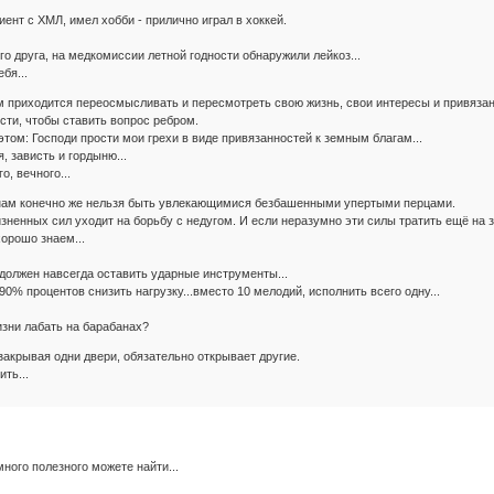
иент с ХМЛ, имел хобби - прилично играл в хоккей.
ого друга, на медкомиссии летной годности обнаружили лейкоз...
бя...
м приходится переосмысливать и пересмотреть свою жизнь, свои интересы и привязанн
сти, чтобы ставить вопрос ребром.
этом: Господи прости мои грехи в виде привязанностей к земным благам...
я, зависть и гордыню...
о, вечного...
- нам конечно же нельзя быть увлекающимися безбашенными упертыми перцами.
ненных сил уходит на борьбу с недугом. И если неразумно эти силы тратить ещё на з
хорошо знаем...
, должен навсегда оставить ударные инструменты...
 90% процентов снизить нагрузку...вместо 10 мелодий, исполнить всего одну...
изни лабать на барабанах?
закрывая одни двери, обязательно открывает другие.
ть...
ного полезного можете найти...