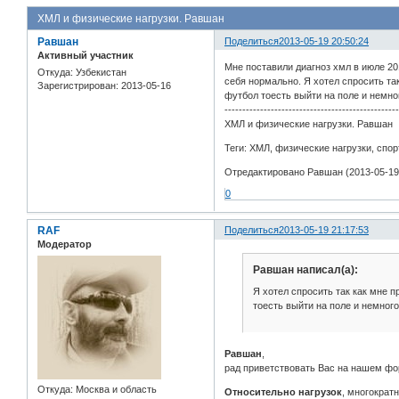
ХМЛ и физические нагрузки. Равшан
Равшан
Поделиться
2013-05-19 20:50:24
Активный участник
Мне поставили диагноз хмл в июле 20
Откуда:
Узбекистан
себя нормально. Я хотел спросить так
Зарегистрирован
: 2013-05-16
футбол тоесть выйти на поле и немн
------------------------------------------------
ХМЛ и физические нагрузки. Равшан
Теги: ХМЛ, физические нагрузки, спо
Отредактировано Равшан (2013-05-19 
0
RAF
Поделиться
2013-05-19 21:17:53
Модератор
Равшан написал(а):
Я хотел спросить так как мне п
тоесть выйти на поле и немног
Равшан
,
рад приветствовать Вас на нашем фо
Откуда:
Москва и область
Относительно нагрузок
, многократ