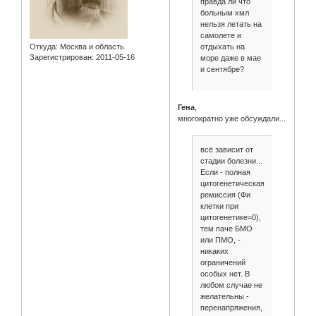
правда ли что
больным хмл
нельзя летать на
самолете и
отдыхать на
Откуда:
Москва и область
Зарегистрирован
: 2011-05-16
море даже в мае
и сентябре?
Гена
,
многократно уже обсуждали...
всё зависит от
стадии болезни...
Если - полная
цитогенетическая
ремиссия (Фи
клетки при
цитогенетике=0),
тем паче БМО
или ПМО, -
никаких
ограничений
особых нет. В
любом случае не
желательны -
перенапряжения,