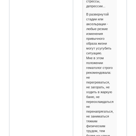
стрессы,
депрессии...
В развернутой
стадии или
аксельрации -
любые резкие
изменения
привычного
образа жизни
могут усугубить
ситуацию.
Мне в этом
положении
гематолог строго
рекомендовала:
не
перегреваться,
не загорать, не
ходить в жаркую
баню, не
переохлаждаться,
не
перенапрягаться,
не заниматься
тяжким
физическим
трудом, тем
более на улице ...