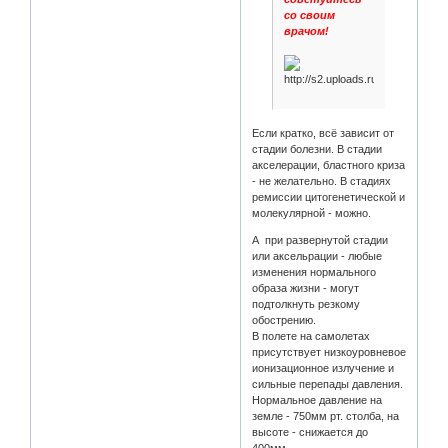
со своим
врачом!
Если кратко, всё зависит от
стадии болезни. В стадии
акселерации, бластного криза
- не желательно. В стадиях
ремиссии цитогенетической и
молекулярной - можно.
А при развернутой стадии
или аксельрации - любые
изменения нормального
образа жизни - могут
подтолкнуть резкому
обострению.
В полете на самолетах
присутствует низкоуровневое
ионизационное излучение и
сильные перепады давления.
Нормальное давление на
земле - 750мм рт. столба, на
высоте - снижается до