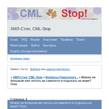
ХМЛ-Стоп, CML-Stop
О нас
FAQ
Форум
Участники
Правила
Поиск
Регистрация
Войти
Контакты
English (Google translation)
Активные темы
Привет, Гость!
Войдите
или
зарегистрируйтесь
.
»
ХМЛ-Стоп, CML-Stop
»
Вопросы Гематологу...
»
Можно ли
больным хмл летать на самолете и отдыхать на море?
Гена
Страница:
1
Можно ли больным хмл летать на самолете и отдыхать на
море? Гена