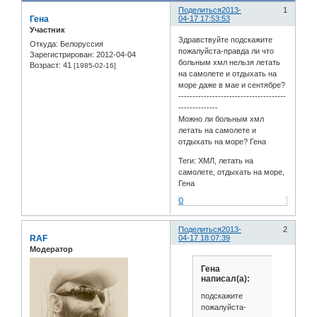
Поделиться
2013-
1
Гена
04-17 17:53:53
Участник
Здравствуйте подскажите
Откуда:
Белоруссия
пожалуйста-правда ли что
Зарегистрирован
: 2012-04-04
больным хмл нельзя летать
Возраст:
41
[1985-02-16]
на самолете и отдыхать на
море даже в мае и сентябре?
--------------------------------------
--------------
Можно ли больным хмл
летать на самолете и
отдыхать на море? Гена
Теги: ХМЛ, летать на
самолете, отдыхать на море,
Гена
0
Поделиться
2013-
2
RAF
04-17 18:07:39
Модератор
Гена
написал(а):
подскажите
пожалуйста-