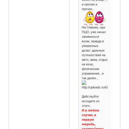
и прочее и
прочее...
На Гливеке, при
ПЦО, уже начал
заниматься
всем, правда в
умеренных
дозах: дальные
путешествия на
авто, авиа, отдых
на югах,
физические
упражнения...и
так далее...
Действуйте
исходите из
этого.
И в любом
случае, в
первую
очередь,
советуйтесь