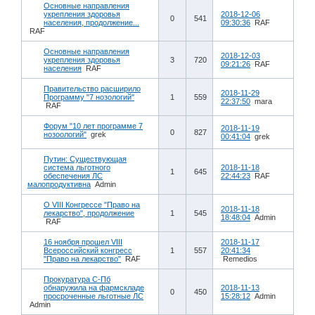
Основные направления
укрепления здоровья
2018-12-06
0
541
населения, продолжение...
09:30:36
RAF
RAF
Основные направления
2018-12-03
укрепления здоровья
3
720
09:21:26
RAF
населения
RAF
Правительство расширило
2018-11-29
Программу "7 нозологий"
1
559
22:37:50
mara
RAF
Форум "10 лет программе 7
2018-11-19
0
827
нозоологий"
grek
00:41:04
grek
Путин: Существующая
система льготного
2018-11-18
1
645
обеспечения ЛС
22:44:23
RAF
малопродуктивна
Admin
О VIII Конгрессе "Право на
2018-11-18
лекарство", продолжение
1
545
18:48:04
Admin
RAF
16 ноября прошел VIII
2018-11-17
Всероссийский конгресс
1
557
20:41:34
"Право на лекарство"
RAF
Remedios
Прокуратура С-Пб
обнаружила на фармскладе
2018-11-13
0
450
просроченные льготные ЛС
15:28:12
Admin
Admin