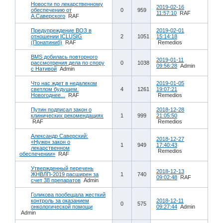
Новости по лекарственному
2019-02-16
обеспечению от
0
959
11:57:10
RAF
А.Саверского
RAF
Предупреждение ВОЗ в
2019-02-01
отношении ICLUSIG
2
1051
15:14:18
(Понатиниб)
RAF
Remedios
BMS добилась повторного
2019-01-11
рассмотрения дела по спору
0
1038
09:56:28
Admin
с Нативой
Admin
Что нас ждет в недалеком
2019-01-05
светлом будущем.
4
1261
19:07:21
Новогоднее...
RAF
Remedios
Путин подписал закон о
2018-12-28
клинических рекомендациях
1
999
21:05:50
RAF
Remedios
Александр Саверский:
2018-12-27
«Нужен закон о
1
949
17:40:43
лекарственном
Remedios
обеспечении»
RAF
Утвержденный перечень
2018-12-13
ЖНВЛП-2019 расширен за
1
740
09:02:48
RAF
счет 38 препаратов
Admin
Голикова пообещала жесткий
контроль за оказанием
2018-12-11
0
575
онкологической помощи
09:27:44
Admin
Admin