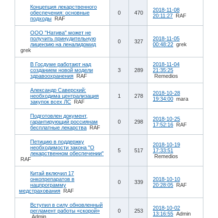
Концепция лекарственного
2018-11-08
обеспечения: основные
0
470
20:11:27
RAF
подходы
RAF
ООО "Натива" может не
получить принудительную
2018-11-05
0
327
лицензию на леналидомид
00:48:22
grek
grek
В Госдуме работают над
2018-11-04
созданием новой модели
3
289
21:35:25
здравоохранения
RAF
Remedios
Александр Саверский:
2018-10-28
необходима централизация
1
278
19:34:00
mara
закупок всех ЛС
RAF
Подготовлен документ,
2018-10-25
гарантирующий россиянам
0
298
17:52:16
RAF
бесплатные лекарства
RAF
Петицию в поддержку
2018-10-19
необходимости закона "О
5
517
17:33:51
лекарственном обеспечении"
Remedios
RAF
Китай включил 17
онкопрепаратов в
2018-10-10
0
339
нацпрограмму
20:28:05
RAF
медстрахования
RAF
Вступил в силу обновленный
2018-10-02
регламент работы «скорой»
0
253
13:16:55
Admin
Admin