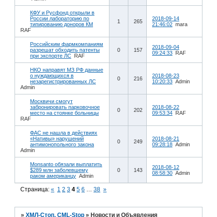
КФУ и Русфонд открыли в
России лабораторию по
2018-09-14
1
265
типированию доноров КМ
21:46:02
mara
RAF
Российским фармкомпаниям
2018-09-04
разрешат обходить патенты
0
157
09:24:33
RAF
при экспорте ЛС
RAF
НКО направят МЗ РФ данные
о нуждающихся в
2018-08-23
0
216
незарегистрированных ЛС
10:20:33
Admin
Admin
Москвичи смогут
забронировать парковочное
2018-08-22
0
202
место на стоянке больницы
09:53:34
RAF
RAF
ФАС не нашла в действиях
«Нативы» нарушений
2018-08-21
0
249
антимонопольного закона
09:28:18
Admin
Admin
Monsanto обязали выплатить
2018-08-12
$289 млн заболевшему
0
143
08:58:30
Admin
раком американцу
Admin
Страница:
«
1
2
3
4
5
6
…
38
»
»
ХМЛ-Стоп, CML-Stop
»
Новости и Объявления