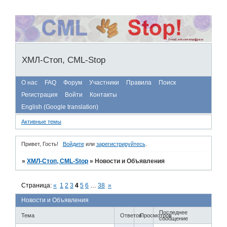
ХМЛ-Стоп, CML-Stop
О нас
FAQ
Форум
Участники
Правила
Поиск
Регистрация
Войти
Контакты
English (Google translation)
Активные темы
Привет, Гость!
Войдите
или
зарегистрируйтесь
.
»
ХМЛ-Стоп, CML-Stop
»
Новости и Объявления
Страница:
«
1
2
3
4
5
6
…
38
»
Новости и Объявления
Последнее
Тема
Ответов
Просмотров
сообщение