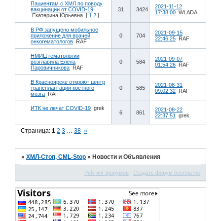
Пациентам с ХМЛ по поводу
2021-11-12
вакцинации от COVID-19
31
3424
17:38:00
WLADA
Екатерина Юрьевна
[
1
2
]
В РФ запущено мобильное
2021-09-15
приложение для врачей
0
704
22:46:25
RAF
онкогематологов
RAF
НМИЦ гематологии
2021-09-07
возглавила Елена
0
584
01:54:26
RAF
Паровичникова
RAF
В Красноярске откроют центр
2021-08-31
трансплантации костного
0
585
09:02:32
RAF
мозга
RAF
ИТК не лечат СOVID-19
grek
2021-08-22
6
861
22:37:51
grek
Страница:
1
2
3
…
38
»
»
ХМЛ-Стоп, CML-Stop
»
Новости и Объявления
Рейтинг форумов
|
Создать форум бесплатно