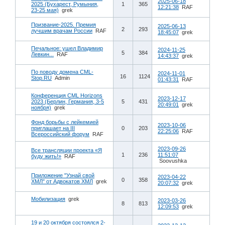
2025-06-18
2025 (Бухарест, Румыния,
1
365
12:21:38
RAF
23-25 мая)
grek
Призвание-2025. Премия
2025-06-13
2
293
лучшим врачам России
RAF
18:45:07
grek
Печальное: ушел Владимир
2024-11-25
5
384
Левкин...
RAF
14:43:37
grek
По поводу домена CML-
2024-11-01
16
1124
Stop.RU
Admin
01:43:31
RAF
Конференция CML Horizons
2023-12-17
2023 (Берлин, Германия, 3-5
5
431
20:49:01
grek
ноября)
grek
Фонд борьбы с лейкемией
2023-10-06
приглашает на III
0
203
22:25:06
RAF
Всероссийский форум
RAF
2023-09-26
Все трансляции проекта «Я
1
236
11:51:07
буду жить!»
RAF
Soovushka
Приложение "Узнай свой
2023-04-22
0
358
ХМЛ" от Адвокатов ХМЛ
grek
20:07:32
grek
Мобилизация
grek
2023-03-26
8
813
12:09:53
grek
19 и 20 октября состоялся 2-