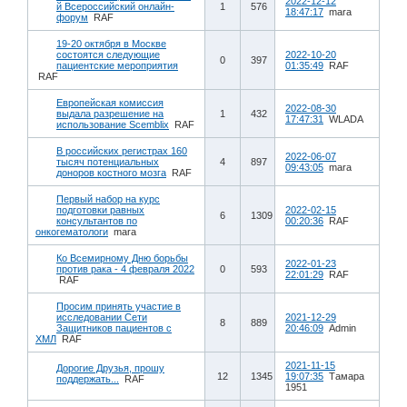
2022-12-12
й Всероссийский онлайн-
1
576
18:47:17
mara
форум
RAF
19-20 октября в Москве
состоятся следующие
2022-10-20
0
397
пациентские мероприятия
01:35:49
RAF
RAF
Европейская комиссия
2022-08-30
выдала разрешение на
1
432
17:47:31
WLADA
использование Scemblix
RAF
В российских регистрах 160
2022-06-07
тысяч потенциальных
4
897
09:43:05
mara
доноров костного мозга
RAF
Первый набор на курс
подготовки равных
2022-02-15
6
1309
консультантов по
00:20:36
RAF
онкогематологи
mara
Ко Всемирному Дню борьбы
2022-01-23
против рака - 4 февраля 2022
0
593
22:01:29
RAF
RAF
Просим принять участие в
исследовании Сети
2021-12-29
8
889
Защитников пациентов с
20:46:09
Admin
ХМЛ
RAF
2021-11-15
Дорогие Друзья, прошу
12
1345
19:07:35
Тамара
поддержать...
RAF
1951