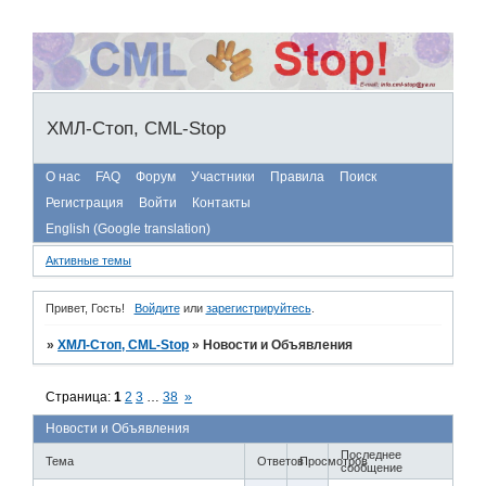
ХМЛ-Стоп, CML-Stop
О нас
FAQ
Форум
Участники
Правила
Поиск
Регистрация
Войти
Контакты
English (Google translation)
Активные темы
Привет, Гость!
Войдите
или
зарегистрируйтесь
.
»
ХМЛ-Стоп, CML-Stop
»
Новости и Объявления
Страница:
1
2
3
…
38
»
Новости и Объявления
Последнее
Тема
Ответов
Просмотров
сообщение