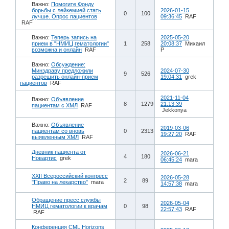
Важно:
Помогите Фонду
борьбы с лейкемией стать
2026-01-15
0
100
лучше. Опрос пациентов
09:36:45
RAF
RAF
Важно:
Теперь запись на
2025-05-20
прием в "НМИЦ гематологии"
1
258
20:08:37
Михаил
возможна и онлайн
RAF
Р
Важно:
Обсуждение:
Минздраву предложили
2024-07-30
9
526
разрешить онлайн-прием
19:04:31
grek
пациентов
RAF
2021-11-04
Важно:
Объявление
8
1279
21:13:39
пациентам с ХМЛ
RAF
Jekkonya
Важно:
Объявление
2019-03-06
пациентам со вновь
0
2313
19:27:20
RAF
выявленным ХМЛ
RAF
Дневник пациента от
2026-06-21
4
180
Новартис
grek
06:45:24
mara
XXII Всероссийский конгресс
2026-05-28
2
89
"Право на лекарство"
mara
14:57:38
mara
Обращение пресс службы
2026-05-04
НМИЦ гематологии к врачам
0
98
22:57:43
RAF
RAF
Конференция CML Horizons