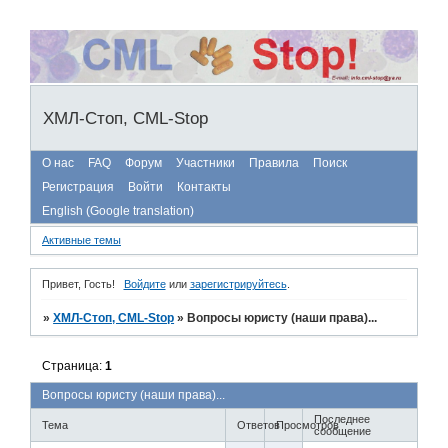
ХМЛ-Стоп, CML-Stop
О нас
FAQ
Форум
Участники
Правила
Поиск
Регистрация
Войти
Контакты
English (Google translation)
Активные темы
Привет, Гость!
Войдите
или
зарегистрируйтесь
.
»
ХМЛ-Стоп, CML-Stop
»
Вопросы юристу (наши права)...
Страница:
1
Вопросы юристу (наши права)...
Последнее
Тема
Ответов
Просмотров
сообщение