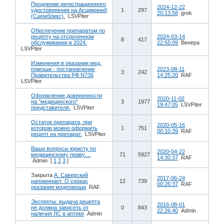
Продление регистрационного
2024-12-22
удостоверения на Асциминиб
1
297
20:13:58
grek
(Сцембликс).
LSVPiter
Обеспечение препаратом по
рецепту на отсроченном
2024-03-14
8
417
обслуживании в 2024.
22:55:09
Венера
LSVPiter
Изменения в оказании мед.
помощи - постановление
2023-08-11
3
242
Правительства РФ N736
14:25:20
RAF
LSVPiter
Оформление доверенности
2020-11-02
на "медицинского"
3
1977
19:47:05
LSVPiter
представителя.
LSVPiter
Остаток препарата, при
2020-05-16
котором можно оформить
1
751
00:10:39
RAF
рецепт на препарат.
LSVPiter
Ваши вопросы юристу по
2020-04-22
медицинскому праву....
71
5927
14:30:37
RAF
Admin
[
1
2
3
]
Закрыта
А. Саверский
2017-06-24
напоминает: О сроках
12
739
00:26:37
RAF
оказания медпомощи
RAF
Эксперты: выдача рецепта
2016-08-01
не должна зависеть от
0
843
22:26:40
Admin
наличия ЛС в аптеке
Admin