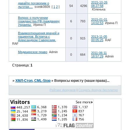
2015-10-26
давайте поговорим о
54
4296
08:27:58
льготах....
svetik0609
[
1
2
]
Юленька
Вопрос о получении
2015-01-01
гражданства РФ гражданину
6
793
14:02:53
Ирина П
Украины.
Ирина П
Взаимоотношения врачей и
пациентов. Встреча с
2013-11-05
0
915
Александром Саверским.
00:05:25
RAF
RAF
Медицинское право
Admin
2011-06-11
0
664
18:57:29
Admin
Страница:
1
»
ХМЛ-Стоп, CML-Stop
»
Вопросы юристу (наши права)...
Рейтинг форумов
|
Создать форум бесплатно