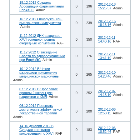
18.12.2012 Создана
2012-12-18
Ассоциация фармкомпаний
0
196
15:25:57
Admin
ЕврАзЭС
Admin
16.12.2012 Обнаружен ген-
2012-12-16
выключатель иммунитета
0
239
18:16:16
Admin
Admin
11.12.2012 ДНК-вакцина от
2012-12-11
ХМЛ успешно прошла
0
350
14:40:10
RAF
очередные испытания
RAF
11.12.2012 О заседание
2012-12-11
Совета по здравоохранению
0
176
13:41:19
Admin
при ЕврАзЭС
Admin
10.12.2012 В Чехии
разрешили применение
2012-12-10
0
265
медицинской марихуаны
14:23:46
Admin
Admin
07.12.2012 В Ярославле
2012-12-07
прошли 2 школы для
0
252
14:15:10
Admin
пациентов с ХМЛ
Admin
06.12.2012 Повысить
доступность эффективной
2012-12-06
0
200
лекарственной терапии
12:50:11
Admin
Admin
14-16 декабря 2012 В
2012-12-06
Суздале состоится
0
183
10:52:46
RAF
конференция по ХМЛ
RAF