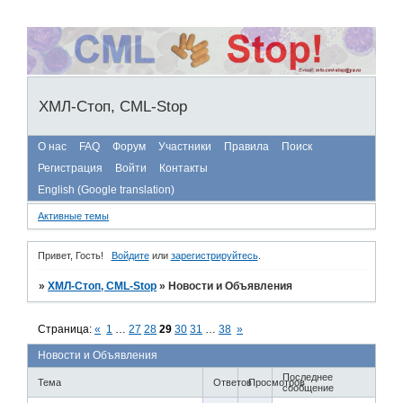
ХМЛ-Стоп, CML-Stop
О нас
FAQ
Форум
Участники
Правила
Поиск
Регистрация
Войти
Контакты
English (Google translation)
Активные темы
Привет, Гость!
Войдите
или
зарегистрируйтесь
.
»
ХМЛ-Стоп, CML-Stop
»
Новости и Объявления
Страница:
«
1
…
27
28
29
30
31
…
38
»
Новости и Объявления
Последнее
Тема
Ответов
Просмотров
сообщение