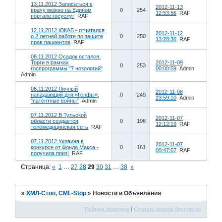
13.11.2012 Записаться к
2012-11-13
врачу можно на Едином
0
254
12:53:56
RAF
портале госуслуг
RAF
12.11.2012 ЮКАБ - отчитался
2012-11-12
о 2 летней работе по защите
0
250
13:28:36
RAF
прав пациентов
RAF
08.11.2012 Осадок остался.
Торги в рамках
2012-11-09
0
253
госпрограммы "7 нозологий"
00:00:59
Admin
Admin
08.11.2012 Личный
2012-11-08
нападающий для «Генфы»,
0
249
23:59:10
Admin
"патентные войны"
Admin
07.11.2012 В Тульской
2012-11-07
области создается
0
196
12:12:19
RAF
телемедицинская сеть
RAF
07.11.2012 Украина в
2012-11-07
конкурсе от Фонда Макса -
0
161
00:47:07
RAF
получила приз!
RAF
Страница:
«
1
…
27
28
29
30
31
…
38
»
»
ХМЛ-Стоп, CML-Stop
»
Новости и Объявления
Рейтинг форумов
|
Создать форум бесплатно