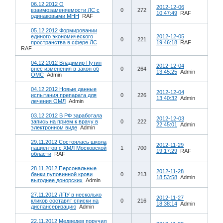
06.12.2012 О
2012-12-06
взаимозаменяемости ЛС с
0
272
10:47:49
RAF
одинаковыми МНН
RAF
05.12.2012 Формировании
единого экономического
2012-12-05
0
221
пространства в сфере ЛС
19:46:18
RAF
RAF
04.12.2012 Владимир Путин
2012-12-04
внес изменения в закон об
0
264
13:45:25
Admin
ОМС
Admin
04.12.2012 Новые данные
2012-12-04
испытания препарата для
0
226
13:40:32
Admin
лечения ОМЛ
Admin
03.12.2012 В РФ заработала
2012-12-03
запись на прием к врачу в
0
222
22:45:01
Admin
электронном виде
Admin
29.11.2012 Состоялась школа
2012-11-29
пациентов с ХМЛ Московской
1
700
19:17:29
RAF
области
RAF
28.11.2012 Персональные
2012-11-28
банки пуповинной крови
0
213
18:53:58
Admin
выгоднее донорских
Admin
27.11.2012 ЛПУ в несколько
2012-11-27
кликов составят списки на
0
216
18:38:14
Admin
диспансеризацию
Admin
22.11.2012 Медведев поручил