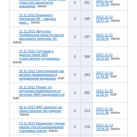
2012-11-22
упростить медосмотр
0
321
17:05:34
Admin
инвалидов
Admin
22.11.2012 Взаимного
2012-11-22
признании КИ - ожидать
0
185
16:57:31
Admin
рано...
Admin
21.11.2012 Депутаты
Челябинской области просят
2012-11-21
0
197
расширить перечень ЛС
18:49:50
Admin
Admin
21.11.2012 Ситуация с
диагностикой ХМЛ
2012-11-21
0
368
существенно улучшилась
18:32:03
Admin
Admin
20.11.2012 Светотерапия как
2012-11-20
активно развивающееся
0
263
11:44:36
RAF
направление медицины
RAF
20.11.2012 Проект по
изучению приверженности
2012-11-20
0
352
лечению ХМЛ-продолжается!
11:05:41
RAF
RAF
16.11.2012 ФАС выносит на
2012-11-16
общественное обсуждение
0
213
13:21:36
Admin
Admin
13.11.2012 Канадские ученые
2012-11-13
нашли способ выращивания
0
179
19:54:20
Admin
стволовых клеток
Admin